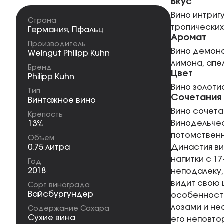
Вкус
Вино интриг
Страна
тропических
Германия
,
Пфальц
Аромат
Производитель
Вино демонс
Weingut Philipp Kuhn
лимона, апе
Бренд
Цвет
Philipp Kuhn
Вино золоти
Тип
Сочетания
Винтажное вино
Вино сочета
Крепость
Винодельчес
13%
потомственн
Объем
0.75 литра
Династия ви
напитки с 1
Год
2018
неподалеку,
видит свою 
Сорт винограда
Вайсбургундер
особенносте
лозами и не
Содержание Сахара
Сухие вина
его неповто