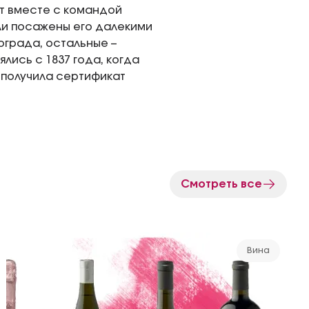
т вместе с командой
ли посажены его далекими
ограда, остальные –
лись с 1837 года, когда
н получила сертификат
Смотреть все
Вина