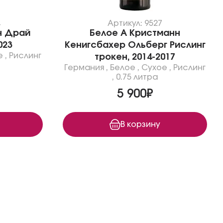
4
Артикул: 9527
н Драй
Белое А Кристманн
023
Кенигсбахер Ольберг Рислинг
е
,
Рислинг
трокен, 2014-2017
Германия
,
Белое
,
Сухое
,
Рислинг
,
0.75 литра
5 900₽
В корзину