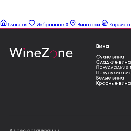
Главная
Избранное
0
Винотеки
Корзина
Вина
Сухие вина
Сладкие вина
Полусладкие 
Полусухие ви
Белые вина
Красные вина
Адрес организации