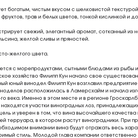
ует богатым, чистым вкусом с шелковистой текстурой
 фруктов, трав и белых цветов, тонкой кислинкой и д
трирует свежий, элегантный аромат, сотканный из н
льсина, желтой сливы и пряностей.
сто-желтого цвета.
ется с морепродуктами, сытными блюдами из рыбы и
кое хозяйство Филипп Кун начало свое существование
ый юный винодел Филипп Кун возглавил предприятие в
ноделов расположилась в Ламерсхайм и начала изг
7-го века. Именно в этом месте и в регионе Гроскарл
 находятся участки виноградных лоз, принадлежащих
цель и уверен в том, что вина высочайшего качества
й терруара, в котором растут виноградники. При п
обходимом внимании вина будут отражать весь хара
римый стиль. Молодой глава компании ответственно 