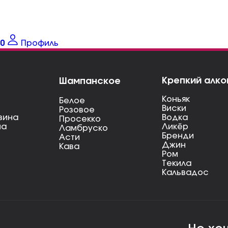
0
Профиль
Крепкий алко
Шампанское
Коньяк
Белое
Виски
Розовое
вина
Водка
Просекко
на
Ликёр
Ламбруско
Бренди
Асти
Джин
Кава
Ром
Текила
Кальвадос