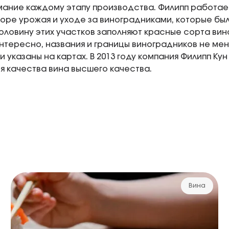
ание каждому этапу производства. Филипп работае
оре урожая и уходе за виноградниками, которые бы
оловину этих участков заполняют красные сорта вин
интересно, названия и границы виноградников не меня
и указаны на картах. В 2013 году компания Филипп Ку
я качества вина высшего качества.
Вина