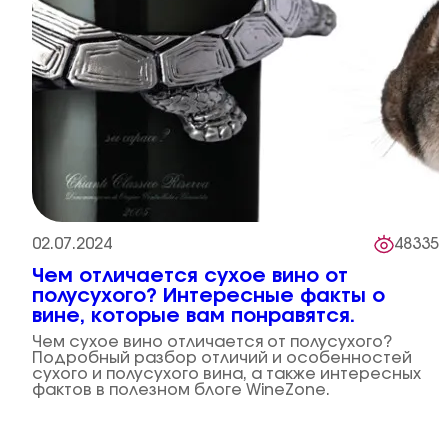
02.07.2024
48335
Чем отличается сухое вино от
полусухого? Интересные факты о
вине, которые вам понравятся.
Чем сухое вино отличается от полусухого?
Подробный разбор отличий и особенностей
сухого и полусухого вина, а также интересных
фактов в полезном блоге WineZone.