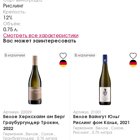
Сорт винограда:
Рислинг
Крепость:
12%
Объём:
0.75 л.
Смотреть все характеристики
Вас может заинтересовать
В наличии
В наличии
Артикул: 22029
Артикул: 21001
Белое Херксхайм ам Берг
Белое Вайнгут Юльг
Граубургундер Трокен,
Рислинг фом Кальк, 2021
Германия
,
Белое
,
Сухое
,
2022
Рислинг
,
0.75 литра
Германия
,
Белое
,
Сухое
,
Граубургундер
,
0.75 литра