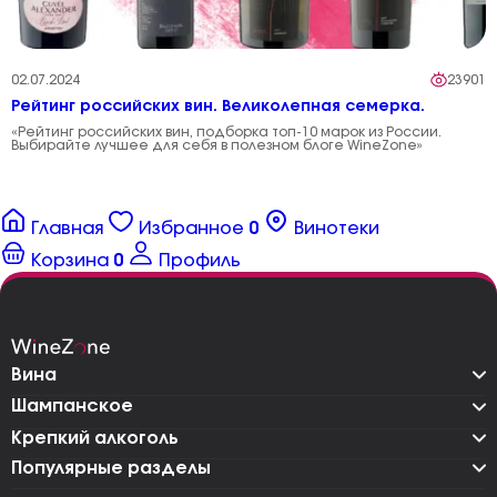
02.07.2024
23901
Рейтинг российских вин. Великолепная семерка.
«Рейтинг российских вин, подборка топ-10 марок из России.
Выбирайте лучшее для себя в полезном блоге WineZone»
Главная
Избранное
0
Винотеки
Корзина
0
Профиль
Вина
Шампанское
Крепкий алкоголь
Популярные разделы