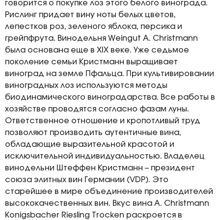
говорится о покупке лоз этого белого винограда.
Рислинг придает вину ноты белых цветов,
лепестков роз, зеленого яблока, персика и
грейпфрута. Винодельня Weingut A. Christmann
была основана еще в XIX веке. Уже седьмое
поколение семьи Кристманн выращивает
виноград на земле Пфальца. При культивировании
виноградных лоз используются методы
биодинамического виноградарства. Все работы в
хозяйстве проводятся согласно фазам луны.
Ответственное отношение и кропотливый труд
позволяют производить аутентичные вина,
обладающие выразительной красотой и
исключительной индивидуальностью. Владелец
винодельни Штеффен Кристманн – президент
союза элитных вин Германии (VDP). Это
старейшее в мире объединение производителей
высококачественных вин. Вкус вина A. Christmann
Konigsbacher Riesling Trocken раскроется в