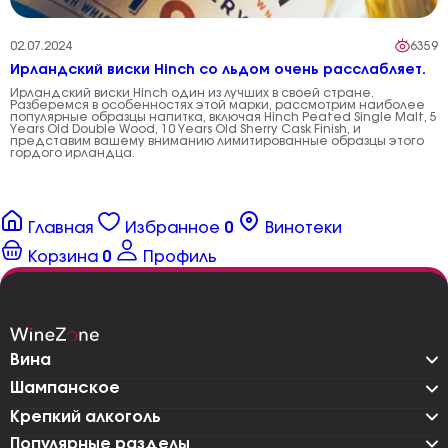
02.07.2024
6359
Ирландский виски Hinch со льдом очень расслабляет.
Ирландский виски Hinch один из лучших в своей стране.
Разберемся в особенностях этой марки, рассмотрим наиболее
популярные образцы напитка, включая Hinch Peated Single Malt, 5
Years Old Double Wood, 10 Years Old Sherry Cask Finish, и
представим вашему вниманию лимитированные образцы этого
гордого ирландца.
Главная
Избранное
0
Винотеки
Корзина
0
Профиль
Вина
Шампанское
Крепкий алкоголь
Популярные разделы