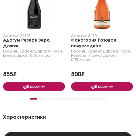
Артикул: 24725
Артикул: 6190
Адагум Резерв Зеро
Фанагория Розовое
Дозаж
полусладкое
Россия
,
Краснодарский край
,
Россия
,
Краснодарский край
,
Белое
,
Брют
,
0.75 литра
Розовое
,
Полусладкое
,
0.75 литра
855₽
500₽
В корзину
В корзину
Характеристики