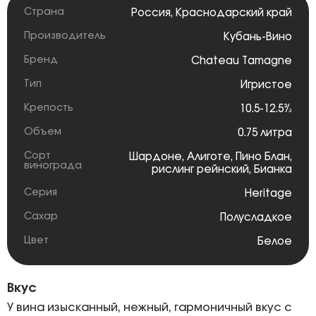
Страна
Россия
,
Краснодарский край
Производитель
Кубань-Вино
Бренд
Chateau Tamagne
Тип
Игристое
Крепость
10.5-12.5%
Объем
0.75 литра
Сорт
Шардоне
,
Алиготе
,
Пино Блан
,
винограда
рислинг рейнский
,
Бианка
Серия
Heritage
Сахар
Полусладкое
Цвет
Белое
Вкус
У вина изысканный, нежный, гармоничный вкус с