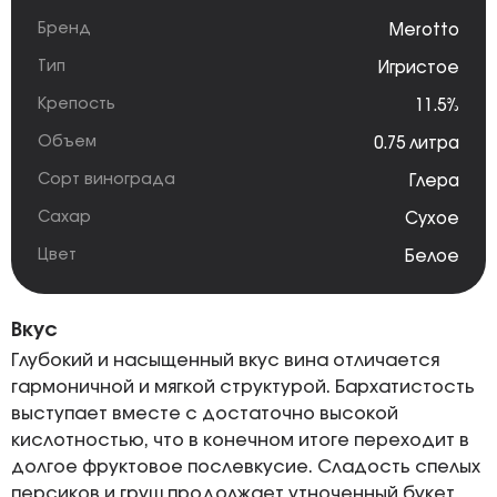
Бренд
Merotto
Тип
Игристое
Крепость
11.5%
Объем
0.75 литра
Сорт винограда
Глера
Сахар
Сухое
Цвет
Белое
Вкус
Глубокий и насыщенный вкус вина отличается
гармоничной и мягкой структурой. Бархатистость
выступает вместе с достаточно высокой
кислотностью, что в конечном итоге переходит в
долгое фруктовое послевкусие. Сладость спелых
персиков и груш продолжает утноченный букет