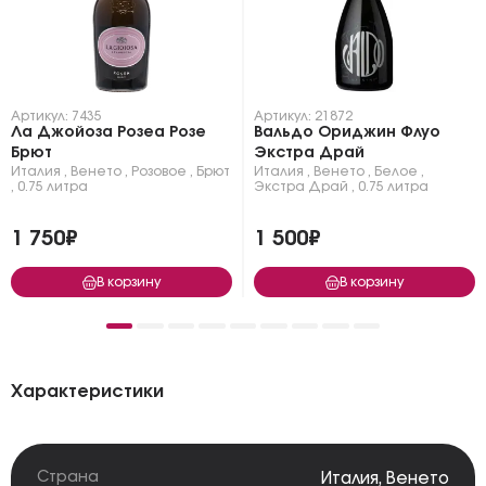
Артикул: 7435
Артикул: 21872
Ла Джойоза Розеа Розе
Вальдо Ориджин Флуо
Брют
Экстра Драй
Италия
,
Венето
,
Розовое
,
Брют
Италия
,
Венето
,
Белое
,
,
0.75 литра
Экстра Драй
,
0.75 литра
1 750₽
1 500₽
В корзину
В корзину
Характеристики
Страна
Италия
,
Венето