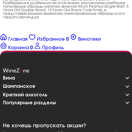
Разберемся в особенностях этой марки, рассмотрим наиболее
популярные образцы напитка, включая Hinch Peated Single Malt, 5
Years Old Double Wood, 10 Years Old Sherry Cask Finish, и
представим вашему вниманию лимитированные образцы этого
гордого ирландца.
Главная
Избранное
0
Винотеки
Корзина
0
Профиль
Вина
Шампанское
Крепкий алкоголь
Популярные разделы
Не хочешь пропускать акции?