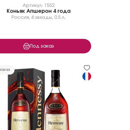
Артикул: 1552
Коньяк Апшерон 4 года
Россия
,
4 звезды
,
0.5 л.
Под заказ
заказ