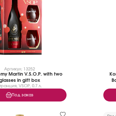
Артикул: 13252
my Martin V.S.O.P. with two
Ко
glasses in gift box
Ba
Франция
,
VSOP
,
0.7 л.
Под заказ