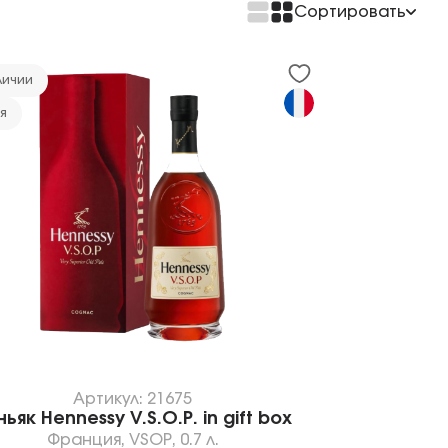
Сортировать
По возрастанию цены
По убыванию цены
личии
я
Артикул: 21675
ьяк Hennessy V.S.O.P. in gift box
Франция
,
VSOP
,
0.7 л.