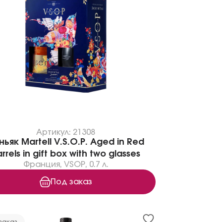
Артикул: 21308
ньяк Martell V.S.O.P. Aged in Red
rrels in gift box with two glasses
Франция
,
VSOP
,
0.7 л.
Под заказ