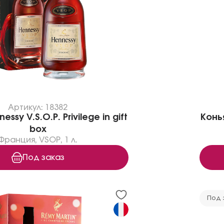
Артикул: 18382
ssy V.S.O.P. Privilege in gift
Конья
box
Франция
,
VSOP
,
1 л.
Под заказ
Под 