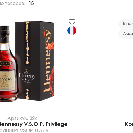
но товаров:
15
В на
Акци
Артикул: 324
ennessy V.S.O.P. Privilege
Кон
ранция
,
VSOP
,
0.35 л.