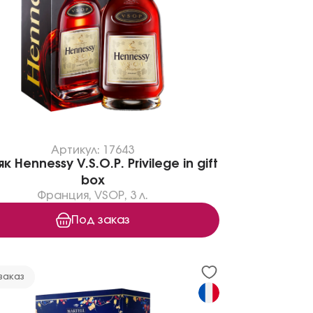
Артикул: 17643
к Hennessy V.S.O.P. Privilege in gift
box
Франция
,
VSOP
,
3 л.
Под заказ
заказ