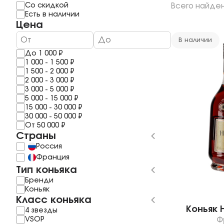
Мерло
Мескаль
Со скидкой
Всего найде
1 год
Шардоне
Саке
Есть в наличии
2 года
Шираз
Полугар
Цена
3 Года
Рислинг
Самогон
4 года
Каберне Фран
Бальзам
В наличии
5 Лет
Пино Гриджио
До
1 000
₽
6 лет
Саперави
1 000
-
1 500
₽
7 Лет
Смотреть все
1 500
-
2 000
₽
8 лет
2 000
-
3 000
₽
10 Лет
3 000
-
5 000
₽
11 лет
5 000
-
15 000
₽
Смотреть все
15 000
-
30 000
₽
30 000
-
50 000
₽
От
50 000
₽
Страны
Россия
Франция
Тип коньяка
Бренди
Коньяк
Класс коньяка
Коньяк H
4 звезды
VSOP
Ф