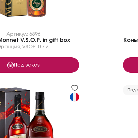
Артикул: 6896
onnet V.S.O.P. in gift box
Конья
Франция
,
VSOP
,
0.7 л.
Под заказ
Под 