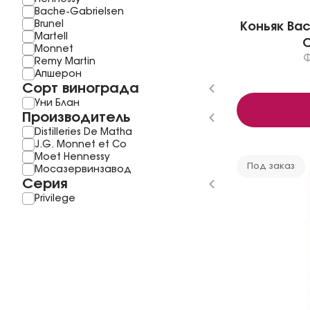
Bache-Gabrielsen
Brunel
Коньяк Bach
Martell
Monnet
Remy Martin
Апшерон
Сорт винограда
Уни Блан
Производитель
Distilleries De Matha
J.G. Monnet et Co
Moet Hennessy
Под заказ
Мосазервинзавод
Серия
Privilege