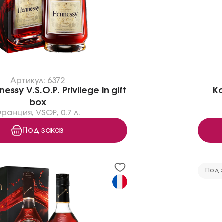
Артикул: 6372
ssy V.S.O.P. Privilege in gift
Ко
box
Франция
,
VSOP
,
0.7 л.
Под заказ
Под 