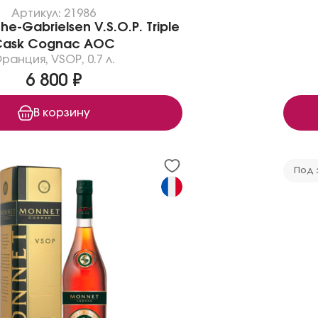
Артикул: 21986
e-Gabrielsen V.S.O.P. Triple
Cask Cognac AOC
Франция
,
VSOP
,
0.7 л.
6 800 ₽
В корзину
Под 