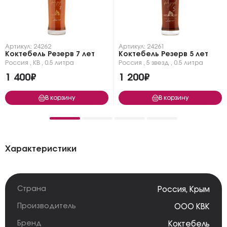
Артикул: 24262
Артикул: 24261
Коктебель Резерв 7 лет
Коктебель Резерв 5 лет
Россия
,
КВ
,
0.5 литра
Россия
,
5 звезд
,
0.5 литра
1 400₽
1 200₽
В корзину
В корзину
Характеристики
Страна
Россия
,
Крым
Производитель
ООО КВК
Бренд
Коктебель