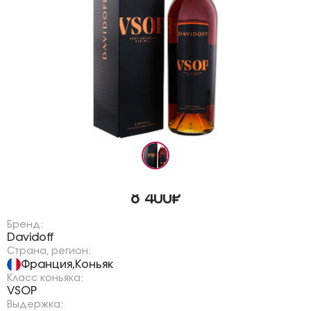
8 400₽
Бренд:
Davidoff
Страна, регион:
Франция
Коньяк
,
Класс коньяка:
VSOP
Выдержка: