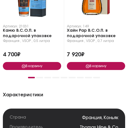
Артикул: 21031
Артикул: 149
Камю В.С.О.П. в
Хайн Рар В.С.О.П. в
подарочной упаковке
подарочной упаковке
Франция
,
VSOP
,
0.5 литра
Франция
,
VSOP
,
0.7 литра
4 700₽
7 920₽
В корзину
В корзину
Характеристики
Страна
Франция
,
Коньяк
Производитель
Thomas Hine & Co