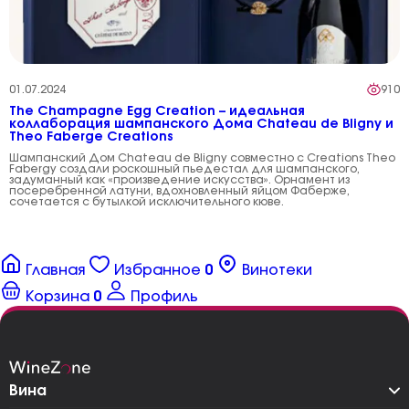
01.07.2024
910
The Champagne Egg Creation – идеальная
коллаборация шампанского Дома Chateau de Bligny и
Theo Faberge Creations
Шампанский Дом Chateau de Bligny совместно с Creations Theo
Fabergу создали роскошный пьедестал для шампанского,
задуманный как «произведение искусства». Орнамент из
посеребренной латуни, вдохновленный яйцом Фаберже,
сочетается с бутылкой исключительного кюве.
Главная
Избранное
0
Винотеки
Корзина
0
Профиль
Вина