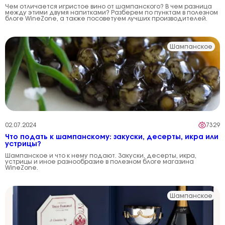
Чем отличается игристое вино от шампанского? В чем разница
между этими двумя напитками? Разберем по пунктам в полезном
блоге WineZone, а также посоветуем лучших производителей.
Шампанское
02.07.2024
7329
Что подать к шампанскому: закуски, десерты, икра или
устрицы?
Шампанское и что к нему подают. Закуски, десерты, икра,
устрицы и иное разнообразие в полезном блоге магазина
WineZone.
Шампанское