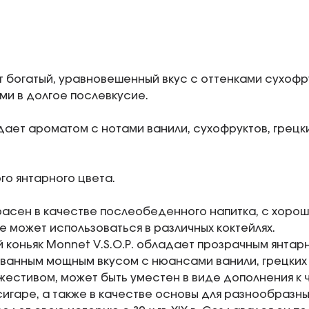
т богатый, уравновешенный вкус с оттенками сухофру
и в долгое послевкусие.
дает ароматом с нотами ванили, сухофруктов, грецк
го янтарного цвета.
расен в качестве послеобеденного напитка, с хоро
же может использоваться в различных коктейлях.
 коньяк Monnet V.S.O.P. обладает прозрачным янтар
анным мощным вкусом с нюансами ванили, грецких о
естивом, может быть уместен в виде дополнения к 
игаре, а также в качестве основы для разнообразны