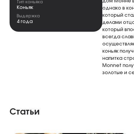
дом Монне в
Тип коньяка
Коньяк
однако в ко
который ста
Выдержка
4 года
делами отца
который впо
всегда слав
осуществляе
коньяк полу
напитка стр
Monnet полу
золотые и с
Статьи