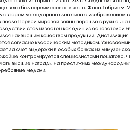
едет свою историю с 30-х гг. XIX в. Создавался он п
нце века был переименован в честь Жана-Габриеля М
л автором легендарного логотипа с изображением 
 после Первой мировой войны перешло в руки сына
следствии стал известен как один из основателей 
ился наивысшим качеством продукции. Дистилляция
тся согласно классическим методикам. Узнаваемы
чает за счет выдержки в особых бочках из лимузенск
ожайше контролируется специалистами пошагово, чт
чать высшие награды на престижных международных 
еребряные медали.