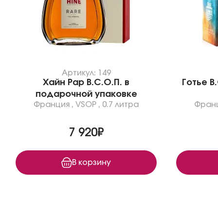
Артикул: 149
Хайн Рар В.С.О.П. в
Готье В
подарочной упаковке
Франция
,
VSOP
,
0.7 литра
Фран
7 920₽
В корзину