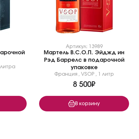
Артикул: 13989
дарочной
Мартель В.С.О.П. Эйджд ин
Рэд Баррелс в подарочной
 литра
упаковке
Франция
,
VSOP
,
1 литр
8 500₽
В корзину