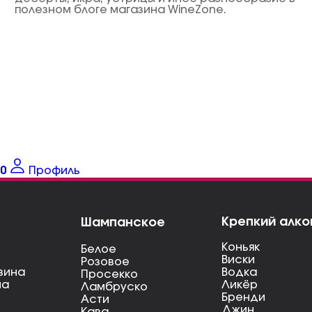
полезном блоге магазина WineZone.
0
Профиль
Крепкий алко
Шампанское
Коньяк
Белое
Виски
Розовое
вина
Водка
Просекко
на
Ликёр
Ламбруско
Бренди
Асти
Джин