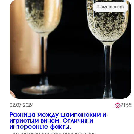
Шампанское
02.07.2024
7155
Разница между шампанским и
игристым вином. Отличия и
интересные факты.