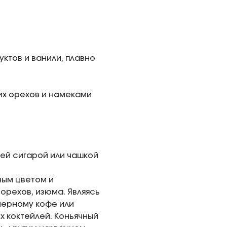
ктов и ванили, плавно
их орехов и намеками
шей сигарой или чашкой
ным цветом и
рехов, изюма. Являясь
черному кофе или
х коктейлей. Коньячный