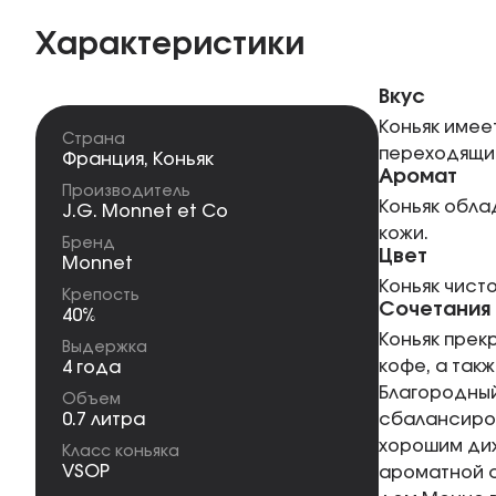
Характеристики
Вкус
Коньяк имее
Страна
переходящим
Франция
,
Коньяк
Аромат
Производитель
Коньяк обла
J.G. Monnet et Co
кожи.
Бренд
Цвет
Monnet
Коньяк чисто
Крепость
Сочетания
40%
Коньяк прек
Выдержка
кофе, а так
4 года
Благородный
Объем
0.7 литра
сбалансиров
хорошим диж
Класс коньяка
VSOP
ароматной с