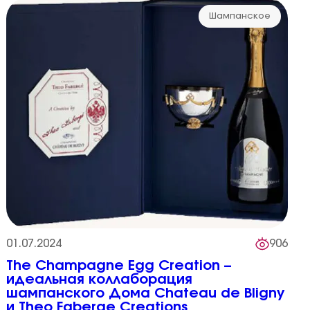
Шампанское
01.07.2024
906
The Champagne Egg Creation –
идеальная коллаборация
шампанского Дома Chateau de Bligny
и Theo Faberge Creations