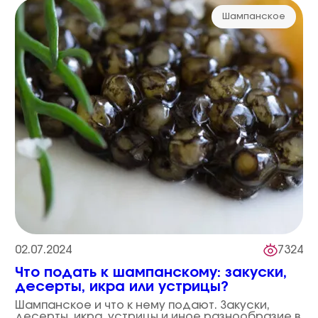
Шампанское
02.07.2024
7324
Что подать к шампанскому: закуски,
десерты, икра или устрицы?
Шампанское и что к нему подают. Закуски,
десерты, икра, устрицы и иное разнообразие в