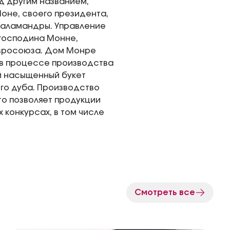
од другим названием,
оне, своего президента,
саламандры. Управление
 господина Монне,
Евросоюза. Дом Монре
 в процессе производства
й насыщенный букет
ого дуба. Производство
о позволяет продукции
конкурсах, в том числе
Смотреть все