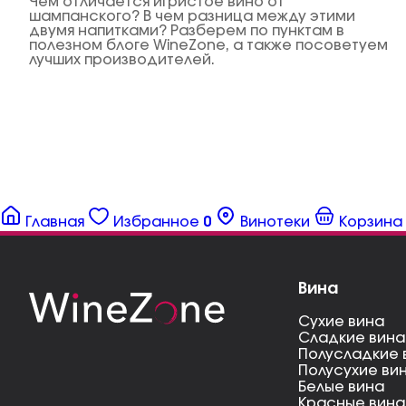
Чем отличается игристое вино от
шампанского? В чем разница между этими
двумя напитками? Разберем по пунктам в
полезном блоге WineZone, а также посоветуем
лучших производителей.
Главная
Избранное
0
Винотеки
Корзина
Вина
Сухие вина
Сладкие вина
Полусладкие 
Полусухие ви
Белые вина
Красные вина