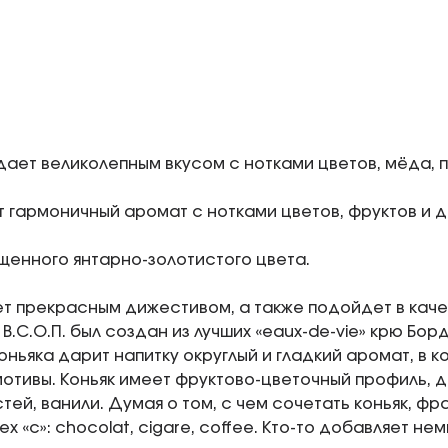
дает великолепным вкусом с нотками цветов, мёда, п
т гармоничный аромат с нотками цветов, фруктов и 
щенного янтарно-золотистого цвета.
ет прекрасным дижестивом, а также подойдет в каче
 В.С.О.П. был создан из лучших «eaux-de-vie» крю Бо
оньяка дарит напитку округлый и гладкий аромат, в 
отивы. Коньяк имеет фруктово-цветочный профиль, 
стей, ванили. Думая о том, с чем сочетать коньяк, ф
х «с»: chocolat, сigare, coffee. Кто-то добавляет не