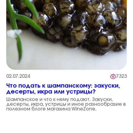
02.07.2024
7323
Что подать к шампанскому: закуски,
десерты, икра или устрицы?
Шампанское и что к нему подают. Закуски,
десерты, икра, устрицы и иное разнообразие в
полезном блоге магазина WineZone.