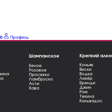
0
Профиль
Крепкий алко
Шампанское
Коньяк
Белое
Виски
Розовое
вина
Водка
Просекко
на
Ликёр
Ламбруско
Бренди
Асти
Джин
Кава
Ром
Текила
Кальвадос