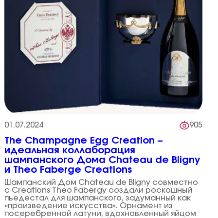
01.07.2024
905
The Champagne Egg Creation –
идеальная коллаборация
шампанского Дома Chateau de Bligny
и Theo Faberge Creations
Шампанский Дом Chateau de Bligny совместно
с Creations Theo Fabergу создали роскошный
пьедестал для шампанского, задуманный как
«произведение искусства». Орнамент из
посеребренной латуни, вдохновленный яйцом