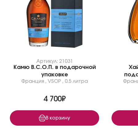
Артикул: 21031
Камю В.С.О.П. в подарочной
Хай
упаковке
пода
Франция
,
VSOP
,
0.5 литра
Фран
4 700₽
В корзину