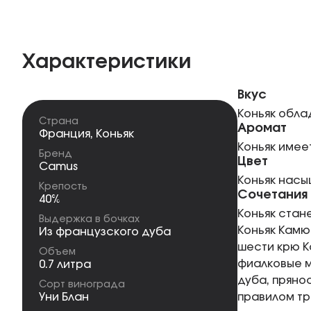
Характеристики
Вкус
Коньяк обла
Страна
Аромат
Франция
,
Коньяк
Коньяк имее
Бренд
Цвет
Camus
Коньяк насы
Крепость
Сочетания
40%
Коньяк стан
Выдержка в бочках
Коньяк Камю
Из французского дуба
шести крю К
Объем
фиалковые м
0.7 литра
дуба, пряно
Сорт винограда
Уни Блан
правилом тре