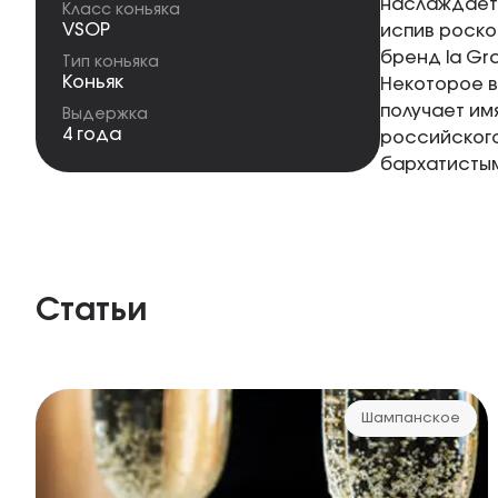
наслаждаетс
Класс коньяка
VSOP
испив роско
бренд la Gr
Тип коньяка
Коньяк
Некоторое в
получает им
Выдержка
4 года
российского
бархатистым
Статьи
Шампанское