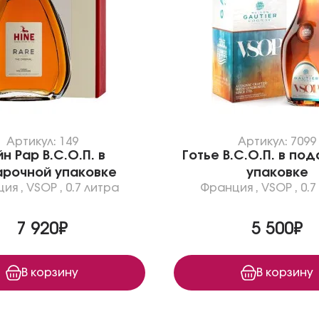
Артикул: 149
Артикул: 7099
н Рар В.С.О.П. в
Готье В.С.О.П. в по
рочной упаковке
упаковке
ция
,
VSOP
,
0.7 литра
Франция
,
VSOP
,
0.7
7 920₽
5 500₽
В корзину
В корзину