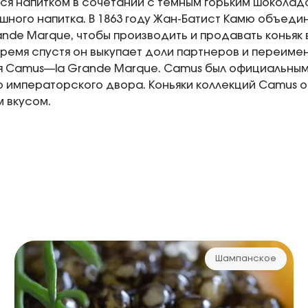
я напитком в сочетании с темным горьким шоколадом
шного напитка. В 1863 году Жан-Батист Камю объеди
ande Marque, чтобы производить и продавать коньяк 
ремя спустя он выкупает доли партнеров и переиме
я Camus—la Grande Marque. Camus был официальны
 императорского двора. Коньяки коллекций Camus 
 вкусом.
Шампанское