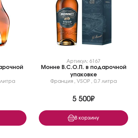
Артикул: 6167
дарочной
Монне В.С.О.П. в подарочной
упаковке
 литра
Франция
,
VSOP
,
0.7 литра
5 500₽
В корзину