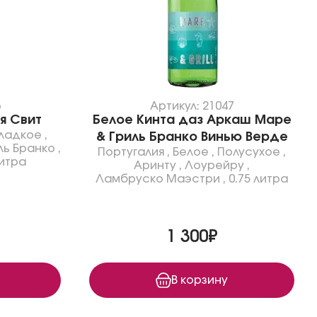
3
Артикул: 21047
я Свит
Белое Кинта даз Аркаш Маре
ладкое
,
& Гриль Бранко Винью Верде
ль Бранко
,
Португалия
,
Белое
,
Полусухое
,
литра
Аринту
,
Лоурейру
,
Ламбруско Маэстри
,
0.75 литра
1 300₽
В корзину