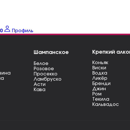
0
Профиль
Крепкий алко
Шампанское
Коньяк
Белое
Виски
Розовое
вина
Водка
Просекко
на
Ликёр
Ламбруско
Бренди
Асти
Джин
Кава
Ром
Текила
Кальвадос