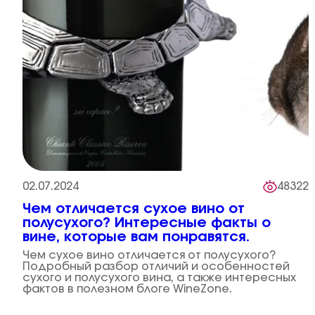
02.07.2024
48322
Чем отличается сухое вино от
полусухого? Интересные факты о
вине, которые вам понравятся.
Чем сухое вино отличается от полусухого?
Подробный разбор отличий и особенностей
сухого и полусухого вина, а также интересных
фактов в полезном блоге WineZone.