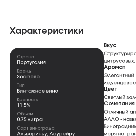
Характеристики
Вкус
Структурир
Страна
цитрусовых,
Португалия
Аромат
Бренд
Элегантный 
Soalheiro
леденцовос
Тип
Цвет
Винтажное вино
Светлый зол
Крепость
Сочетания
11.5%
Отличный ап
Объем
АЛЛО - назв
0.75 литра
Виноградник
Сорт винограда
Альвариньу
,
Лоурейру
моря на гра