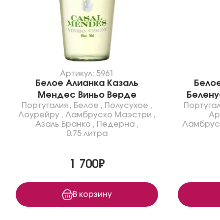
Артикул: 5961
Белое Алианка Казаль
Бело
Мендес Виньо Верде
Белену
Португалия
,
Белое
,
Полусухое
,
Португа
Лоурейру
,
Ламбруско Маэстри
,
Ар
Азаль Бранко
,
Педерна
,
Ламбрус
0.75 литра
1 700₽
В корзину