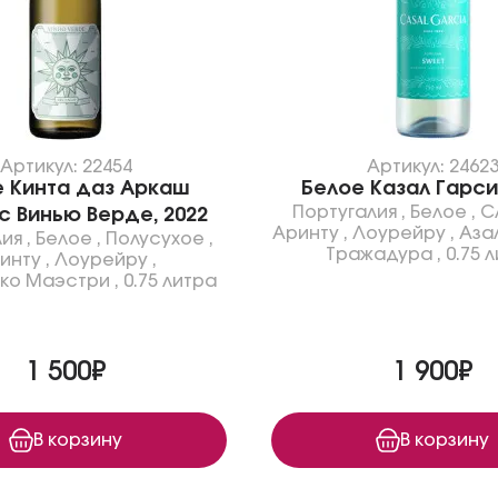
Артикул: 22454
Артикул: 2462
е Кинта даз Аркаш
Белое Казал Гарси
Португалия
,
Белое
,
С
с Винью Верде, 2022
Аринту
,
Лоурейру
,
Аза
лия
,
Белое
,
Полусухое
,
Тражадура
,
0.75 
инту
,
Лоурейру
,
ко Маэстри
,
0.75 литра
1 500₽
1 900₽
В корзину
В корзину