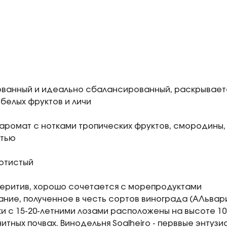
ованный и идеально сбалансированный, раскрывае
 белых фруктов и личи
аромат с нотками тропических фруктов, смородины, 
тью
отистый
еритив, хорошо сочетается с морепродуктами
ание, полученное в честь сортов винограда (АЛьвар
и с 15-20-летними лозами расположены на высоте 10
нитных почвах. Винодельня Soalheiro - перввые энту