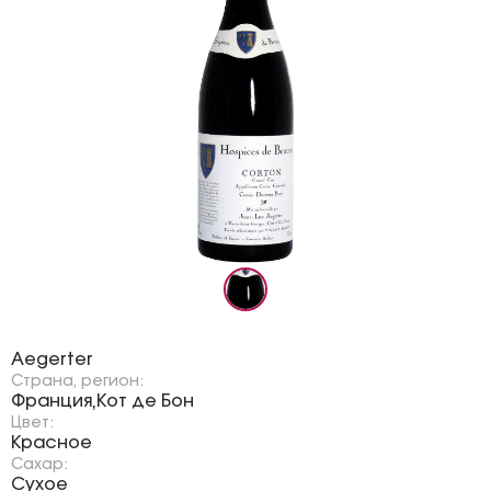
Бренд:
Aegerter
Страна, регион:
Франция
Кот де Бон
,
Цвет:
Красное
Сахар:
Сухое