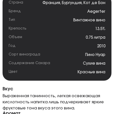
Страна
Франция
,
Бургундия
,
Кот де Бон
Бренд
Aegerter
Тип
Винтажное вино
Крепость
13.5%
Объем
0.75 литра
Год
2010
Сорт винограда
Пино Нуар
Содержание Сахара
Сухие вина
Цвет
Красные вина
Вкус
Выраженная танинность, легкая освежающая
кислотность напитка лишь подчеркивает яркие
фруктовые тона вкуса этого вина.
Аромат