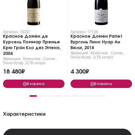
Артикул: 15221
Артикул: 17126
Красное Домен де
Красное Домен Рапет
Курсель Поммар Премье
Бургонь Пино Нуар Ан
Крю Гран Кло дез Эпено,
Бюли, 2018
Франция
,
Красное
,
Сухое
,
2004
Пино Нуар
,
0.75 литра
Франция
,
Красное
,
Сухое
,
Пино Нуар
,
0.75 литра
18 480₽
4 300₽
В корзину
В корзину
Характеристики