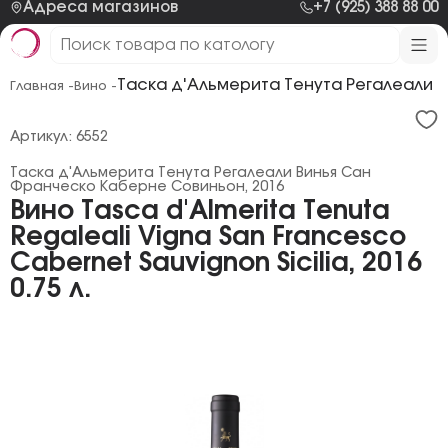
Адреса магазинов
+7 (925) 388 88 00
Таска д'Альмерита Тенута Регалеали 
Главная -
Вино -
Артикул: 6552
Таска д'Альмерита Тенута Регалеали Винья Сан
Франческо Каберне Совиньон, 2016
Вино Tasca d'Almerita Tenuta
Regaleali Vigna San Francesco
Cabernet Sauvignon Sicilia, 2016
0.75 л.