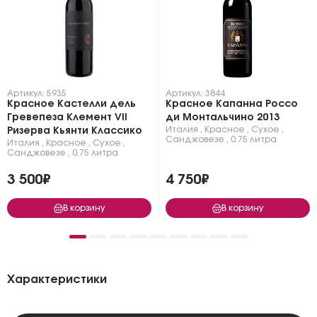
Артикул: 5935
Артикул: 3844
Красное Кастелли дель
Красное Капанна Россо
Гревепеза Клемент VII
ди Монтальчино 2013
Италия
,
Красное
,
Сухое
,
Ризерва Кьянти Классико
Санджовезе
,
0.75 литра
Италия
,
Красное
,
Сухое
,
Санджовезе
,
0.75 литра
3 500₽
4 750₽
В корзину
В корзину
Характеристики