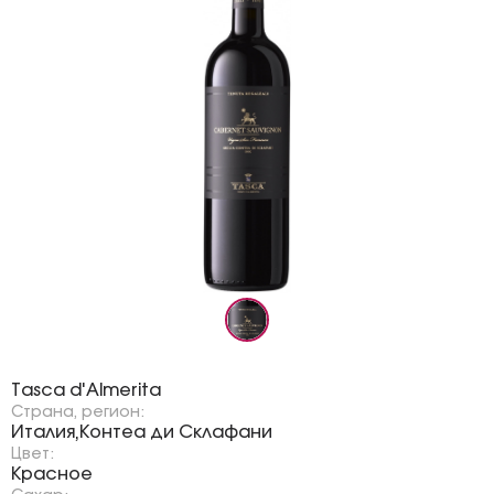
Бренд:
Tasca d'Almerita
Страна, регион:
Италия
Контеа ди Склафани
,
Цвет:
Красное