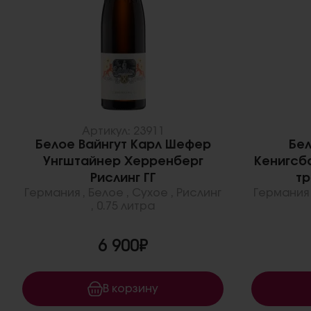
Артикул: 23911
Белое Вайнгут Карл Шефер
Бе
Унгштайнер Херренберг
Кенигсб
Рислинг ГГ
тр
Германия
,
Белое
,
Сухое
,
Рислинг
Германия
,
0.75 литра
6 900₽
В корзину