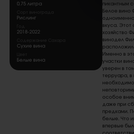
0.75 литра
пикантным с
Белое вино 
Сорт винограда
Рислинг
одноименног
вкуса. Этот
Год
2018-2022
хозяйство Ф
винодел Фил
Содержание Сахара
Сухие вина
расположила
Именно в эт
Цвет
Белые вина
участки вин
уверен в то
терруара, в
необходимом
неповторимы
особое вним
даже при сб
предками. П
белые. Что 
впервые был
соответстви