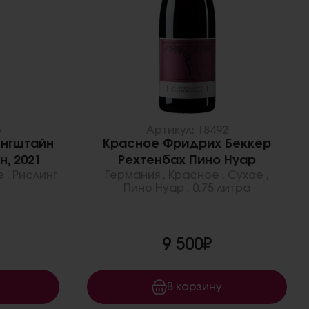
6
Артикул: 18492
Унгштайн
Красное Фридрих Беккер
н, 2021
Рехтенбах Пино Нуар
е
,
Рислинг
Германия
,
Красное
,
Сухое
,
Пино Нуар
,
0.75 литра
9 500₽
В корзину