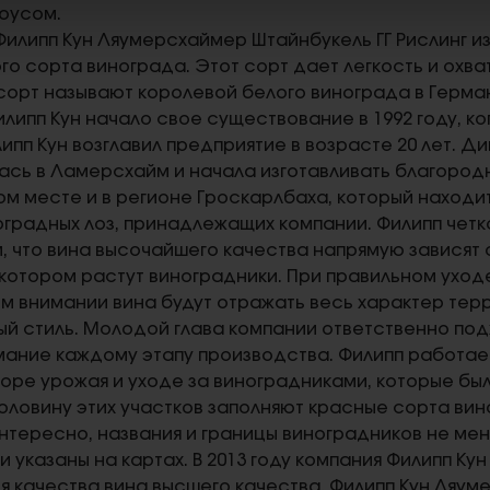
оусом.
Филипп Кун Ляумерсхаймер Штайнбукель ГГ Рислинг из
о сорта винограда. Этот сорт дает легкость и охва
 сорт называют королевой белого винограда в Герм
илипп Кун начало свое существование в 1992 году, 
ипп Кун возглавил предприятие в возрасте 20 лет. Д
сь в Ламерсхайм и начала изготавливать благородны
ом месте и в регионе Гроскарлбаха, который находи
оградных лоз, принадлежащих компании. Филипп четк
м, что вина высочайшего качества напрямую зависят
 котором растут виноградники. При правильном уходе
 внимании вина будут отражать весь характер терр
й стиль. Молодой глава компании ответственно подх
ание каждому этапу производства. Филипп работае
оре урожая и уходе за виноградниками, которые бы
оловину этих участков заполняют красные сорта вин
интересно, названия и границы виноградников не меня
и указаны на картах. В 2013 году компания Филипп Ку
я качества вина высшего качества. Филипп Кун Ляум