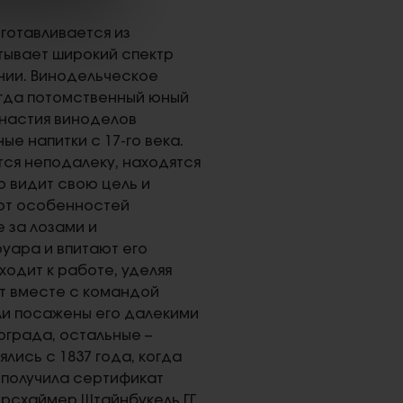
готавливается из
тывает широкий спектр
ании. Винодельческое
когда потомственный юный
инастия виноделов
е напитки с 17-го века.
тся неподалеку, находятся
о видит свою цель и
 от особенностей
 за лозами и
уара и впитают его
одит к работе, уделяя
т вместе с командой
ли посажены его далекими
ограда, остальные –
лись с 1837 года, когда
н получила сертификат
ерсхаймер Штайнбукель ГГ