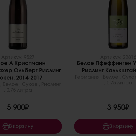
Артикул: 9527
Артикул: 2281
лое А Кристманн
Белое Пфеффинген 
ахер Ольберг Рислинг
Рислинг Калькштай
Германия
,
Белое
,
Сухо
окен, 2014-2017
,
0.75 литра
,
Белое
,
Сухое
,
Рислинг
,
0.75 литра
5 900₽
3 950₽
В корзину
В корзину