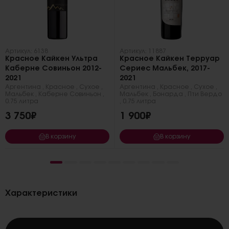
Артикул: 6138
Артикул: 11887
Красное Кайкен Ультра
Красное Кайкен Терруар
Каберне Совиньон 2012-
Сериес Мальбек, 2017-
2021
2021
Аргентина
,
Красное
,
Сухое
,
Аргентина
,
Красное
,
Сухое
,
Мальбек
,
Каберне Совиньон
,
Мальбек
,
Бонарда
,
Пти Вердо
0.75 литра
,
0.75 литра
3 750₽
1 900₽
В корзину
В корзину
Характеристики