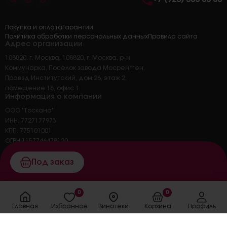
Покупка и оплата
Гарантии
Политика обработки персональных данных
Правила сайта
Адрес организации
108820, г. Москва, 108820, г. Москва, р-н
Коммунарка, Поселок завода Мосрентген,
Проезд Институтский, дом 26, этаж 2,
помещение 16, офис 1
Информация о компании
ООО "Тоскана"
ИНН: 7727177973
КПП: 775101001
ОГРН 1157746478120
ОКПО 45326414
Основной вид деятельности: 47.25 торговля
Под заказ
розничная напитками в
специализированных магазинах
0
0
Главная
Избранное
Винотеки
Корзина
Профиль