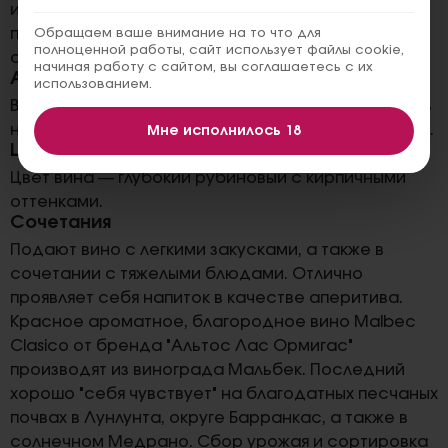
изящные танины, продолжается в стойком
послевкусии с яркими тонами спелой черники,
Обращаем ваше внимание на то что для
полноценной работы, сайт использует файлы cookie,
сливы и белого перца.
начиная работу с сайтом, вы соглашаетесь с их
Аромат
использованием.
В элегантном аромате вина гармонично сплелись
ноты сливы, вишни, шоколада, банана и маракуйи.
Мне исполнилось 18
Цвет
Цвет вина — глубокий рубиновый с кирпичными
оттенками.
Сочетания
Подают вино с легкими закусками, а также в
сочетании с тяжелыми блюдами. Отлично
проявляет себя напиток в качестве аперитива.
Красное ароматное, благородное вино Malbec
Clasico от бренда "Альтос Лас Ормигас"
производят из винограда Мальбек. Последний
хорошо "себя чувствует" на благодатных песчаных
почвах в Лунлунта, округе Барранкас, а также в
солнечном Медрано. Сбор урожая и сортировка