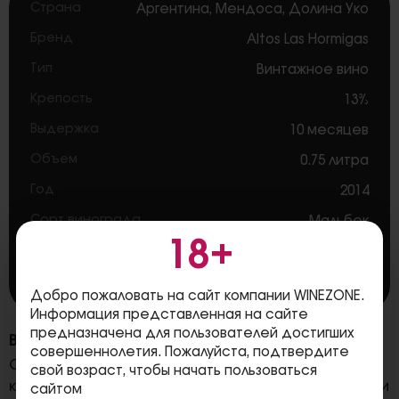
Страна
Аргентина
,
Мендоса
,
Долина Уко
Бренд
Altos Las Hormigas
Тип
Винтажное вино
Крепость
13%
Выдержка
10 месяцев
Объем
0.75 литра
Год
2014
Сорт винограда
Мальбек
18+
Содержание Сахара
Сухие вина
Цвет
Красные вина
Добро пожаловать на сайт компании WINEZONE.
Информация представленная на сайте
предназначена для пользователей достигших
Вкус
совершеннолетия. Пожалуйста, подтвердите
Сбалансированный, фруктовый вкус напитка, в
свой возраст, чтобы начать пользоваться
котором присутствует гармоничная кислотность и
сайтом