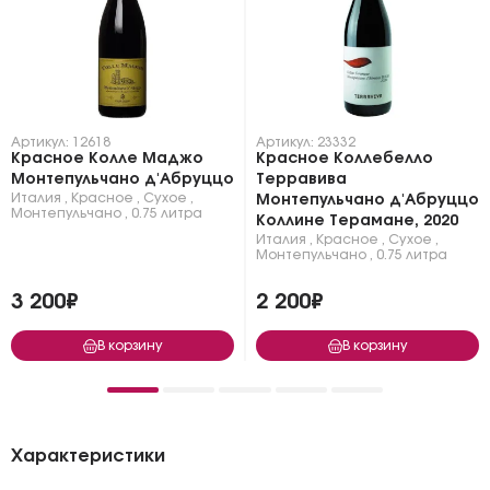
Артикул: 12618
Артикул: 23332
Красное Колле Маджо
Красное Коллебелло
Монтепульчано д'Абруццо
Терравива
Италия
,
Красное
,
Сухое
,
Монтепульчано д'Абруццо
Монтепульчано
,
0.75 литра
Коллине Терамане, 2020
Италия
,
Красное
,
Сухое
,
Монтепульчано
,
0.75 литра
3 200₽
2 200₽
В корзину
В корзину
Характеристики