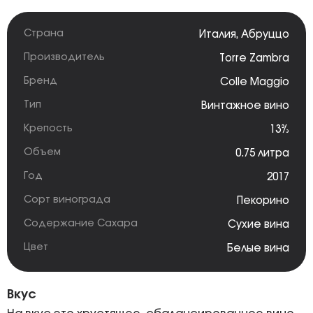
Страна
Италия
,
Абруццо
Производитель
Torre Zambra
Бренд
Colle Maggio
Тип
Винтажное вино
Крепость
13%
Объем
0.75 литра
Год
2017
Сорт винограда
Пекорино
Содержание Сахара
Сухие вина
Цвет
Белые вина
Вкус