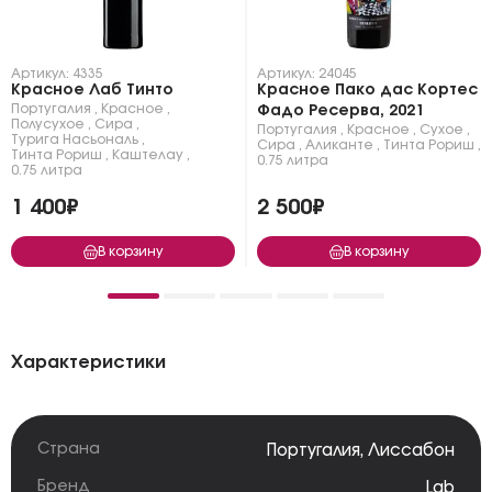
Артикул: 4335
Артикул: 24045
Красное Лаб Тинто
Красное Пако дас Кортес
Португалия
,
Красное
,
Фадо Ресерва, 2021
Полусухое
,
Сира
,
Португалия
,
Красное
,
Сухое
,
Турига Насьональ
,
Сира
,
Аликанте
,
Тинта Рориш
,
Тинта Рориш
,
Каштелау
,
0.75 литра
0.75 литра
1 400₽
2 500₽
В корзину
В корзину
Характеристики
Страна
Португалия
,
Лиссабон
Бренд
Lab