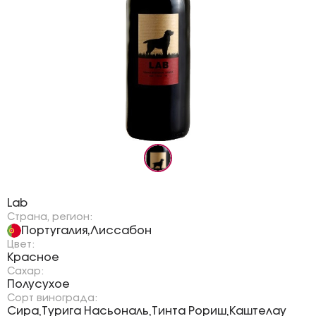
Бренд:
Lab
Страна, регион:
Португалия
Лиссабон
,
Цвет:
Красное
Сахар:
Полусухое
Сорт винограда:
Сира
Турига Насьональ
Тинта Рориш
Каштелау
,
,
,