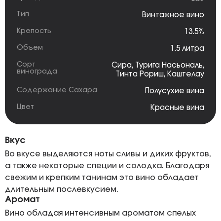
Тип
Винтажное вино
Крепость
13.5%
Объем
1.5 литра
Сорт
Сира
,
Турига Насьональ
,
винограда
Тинта Рориш
,
Каштелау
Содержание Сахара
Полусухие вина
Цвет
Красные вина
Вкус
Во вкусе выделяются ноты сливы и диких фруктов,
а также некоторые специи и солодка. Благодаря
свежим и крепким танинам это вино обладает
длительным послевкусием.
Аромат
Вино обладая интенсивным ароматом спелых