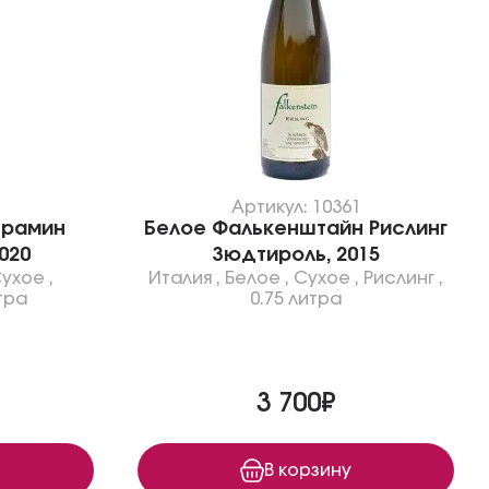
Артикул: 10361
Трамин
Белое Фалькенштайн Рислинг
020
Зюдтироль, 2015
ухое
,
Италия
,
Белое
,
Сухое
,
Рислинг
,
тра
0.75 литра
3 700₽
В корзину