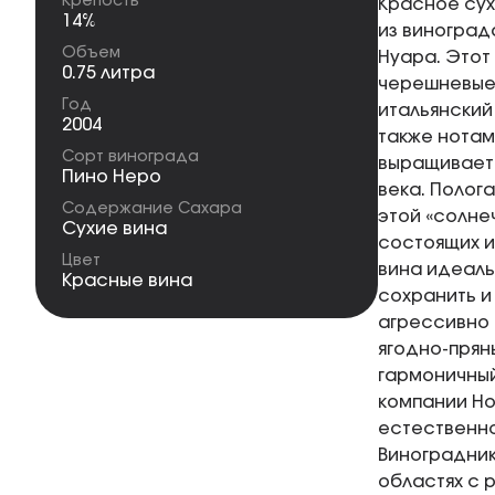
Крепость
Красное сух
14%
из виноград
Объем
Нуара. Этот
0.75 литра
черешневые,
Год
итальянский
2004
также нотам
Сорт винограда
выращиваетс
Пино Неро
века. Полог
Содержание Сахара
этой «солне
Сухие вина
состоящих и
Цвет
вина идеаль
Красные вина
сохранить и
агрессивно 
ягодно-прян
гармоничный
компании Ho
естественно
Виноградник
областях с 