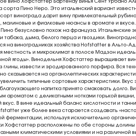
ое вино Хофстаттер Бартенау Винья Сент Урбано А
а сорта Пино Неро. Это итальянский вариант известн
 сорт винограда дарит вину привлекательный рубино
 малиновые и фиалковые нюансы в аромате и вкусе
 Пино безусловно похож на француза. Итальянские 
и табака, дыма, белого перца и гвоздики. Виноградн
я на виноградниках хозяйства Hofstatter в Альто-А
ая местность и микроклимат в полосе Мадзон идеал
чной ягоды». Винодельня Хофстаттер выращивает вин
з глины, извести и эродированного порфира. Вся те
но сказывается на органолептических характеристик
 увеличить типичные сортовые характеристики. Вкус 
благоухающего напитка принято смаковать долго. Ви
ым ароматом с деликатными нотками горькой вишни,
 вкус. В вине идеальный баланс кислотности и танн
fstatter уже более века старается создавать «насто
й ферментации, используя исключительно органиче
и Хофстаттер расположены по обе стороны долины 
разными климатическими условиями и на различной в