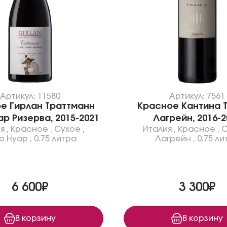
Артикул: 11580
Артикул: 7561
е Гирлан Траттманн
Красное Кантина 
ар Ризерва, 2015-2021
Лагрейн, 2016-2
я
,
Красное
,
Сухое
,
Италия
,
Красное
,
С
о Нуар
,
0.75 литра
Лагрейн
,
0.75 ли
6 600₽
3 300₽
В корзину
В корзину