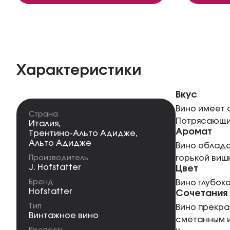
Характеристики
Вкус
Вино имеет 
Страна
Потрясающи
Италия
,
Аромат
Трентино-Альто Адидже
,
Альто Адидже
Вино облада
горькой вишн
Производитель
J. Hofstatter
Цвет
Бренд
Вино глубок
Hofstatter
Сочетания
Тип
Вино прекра
Винтажное вино
сметанным и