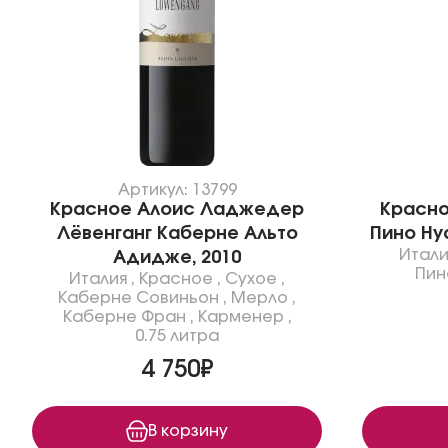
Артикул: 13799
Красное Алоис Ладжедер
Красно
Лёвенганг Каберне Альто
Пино Ну
Итали
Адидже, 2010
Пин
Италия
,
Красное
,
Сухое
,
Каберне Совиньон
,
Мерло
,
Каберне Фран
,
Карменер
,
0.75 литра
4 750₽
В корзину