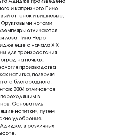
льто Адидже произведено
ого и капризного Пино
вый оттенок и вишневые,
. Фруктовыми нотами
экземпляры отличаются
ая лоза Пино Неро
дидже еще с начала XIX
ьны для произрастания
оград на почвах,
хнология производства
ах напитка, позволяя
этого благородного,
нтаж 2004 отличается
 переходящим в
инов. Основатель
ящие напитки», путем
ские удобрения.
Адидже, в различных
ысоте.