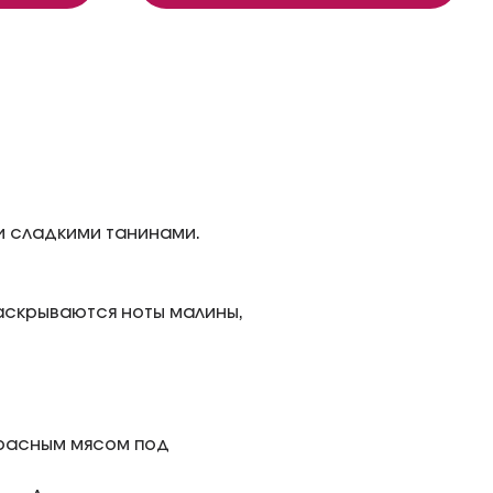
и сладкими танинами.
аскрываются ноты малины,
красным мясом под