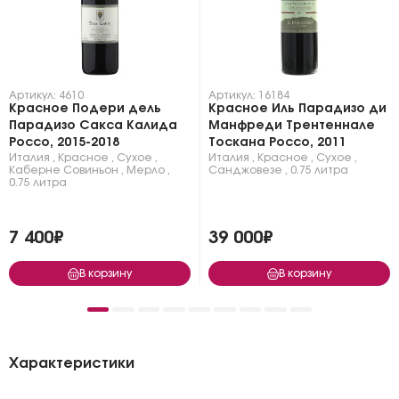
Артикул: 4610
Артикул: 16184
Красное Подери дель
Красное Иль Парадизо ди
Парадизо Сакса Калида
Манфреди Трентеннале
Россо, 2015-2018
Тоскана Россо, 2011
Италия
,
Красное
,
Сухое
,
Италия
,
Красное
,
Сухое
,
Каберне Совиньон
,
Мерло
,
Санджовезе
,
0.75 литра
0.75 литра
7 400₽
39 000₽
В корзину
В корзину
Характеристики