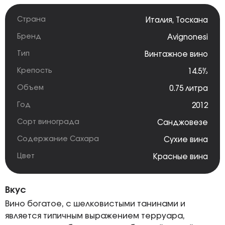
Страна
Италия
,
Тоскана
Бренд
Avignonesi
Тип
Винтажное вино
Крепость
14.5%
Объем
0.75 литра
Год
2012
Сорт винограда
Санджовезе
Содержание Сахара
Сухие вина
Цвет
Красные вина
Вкус
Вино богатое, с шелковистыми танинами и
является типичным выражением терруара,