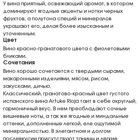
У вина приятный, освежающий аромат, в котором
доминируют ягодные акценты и нотки черных
фруктов, а полутона специй и минералов
украшают его, делая более изысканным и
уточненным.
Цвет
Вино красно-гранатового цвета с фиолетовыми
бликами.
Сочетания
Вино хорошо сочетается с твердыми сырами,
макаронными изделиями, мясом, рисом,
закусками, дичью.
Классический, гранатово-красный цвет густого
испанского вина Artuke Rioja таит в себе округлый,
гармоничный вкус. В нем преобладают сочные
вишневые ноты, а так же ягодные и миндальные
оттенки, дополненные легкой, еле ощутимой
минеральностью. В элегантном и долгом
послевкусии присутствуют танины и легкие