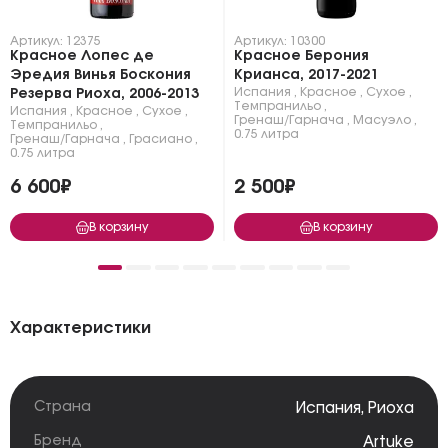
Артикул: 12375
Артикул: 10300
Красное Лопес де
Красное Берония
Эредия Винья Боскония
Крианса, 2017-2021
Испания
,
Красное
,
Сухое
,
Резерва Риоха, 2006-2013
Темпранильо
,
Испания
,
Красное
,
Сухое
,
Гренаш/Гарнача
,
Масуэло
,
Темпранильо
,
0.75 литра
Гренаш/Гарнача
,
Грасиано
,
0.75 литра
6 600₽
2 500₽
В корзину
В корзину
Характеристики
Страна
Испания
,
Риоха
Бренд
Artuke