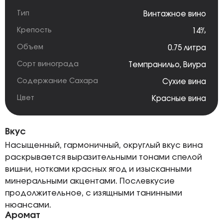
Тип
Винтажное вино
Крепость
14%
Объем
0.75 литра
Сорт винограда
Темпранильо
,
Виура
Содержание Сахара
Сухие вина
Цвет
Красные вина
Вкус
Насыщенный, гармоничный, округлый вкус вина
раскрывается выразительными тонами спелой
вишни, нотками красных ягод и изысканными
минеральными акцентами. Послевкусие
продолжительное, с изящными танинными
нюансами.
Аромат