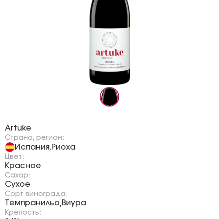
Бренд:
Artuke
Страна, регион:
Испания
Риоха
,
Цвет:
Красное
Сахар:
Сухое
Сорт винограда:
Темпранильо
Виура
,
Крепость: