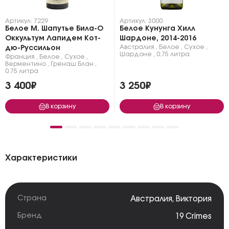
Артикул: 7229
Артикул: 3000
Белое М. Шапутье Била-О
Белое Кунунга Хилл
Оккультум Лапидем Кот-
Шардоне, 2014-2016
Австралия
,
Белое
,
Сухое
,
дю-Руссильон
Шардоне
,
0.75 литра
Франция
,
Белое
,
Сухое
,
Верментино
,
Гренаш Блан
,
0.75 литра
3 400₽
3 250₽
В корзину
В корзину
Характеристики
Страна
Австралия
,
Виктория
Бренд
19 Crimes