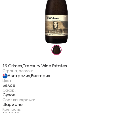
Бренд:
19 Crimes
Treasury Wine Estates
,
Страна, регион:
Австралия
Виктория
,
Цвет:
Белое
Сахар:
Сухое
Сорт винограда:
Шардоне
Крепость: