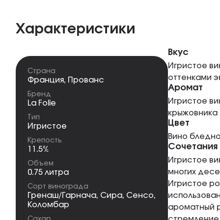
Характеристики
Вкус
Игристое ви
Страна
оттенками э
Франция
,
Прованс
Аромат
Бренд
Игристое ви
La Folie
крыжовника 
Тип
Цвет
Игристое
Вино бледно
Крепость
Сочетания
11.5%
Игристое ви
Объем
многих десе
0.75 литра
Игристое ро
Сорт винограда
Гренаш/Гарнача
,
Сира
,
Сенсо
,
использован
Коломбар
ароматный р
стремление к
Сахар