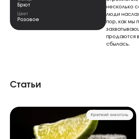
Брют
несколько с
Цвет
люди наслаж
Розовое
пор, как мы
захватывающ
продаются в
сбылась.
Статьи
Крепкий алкоголь