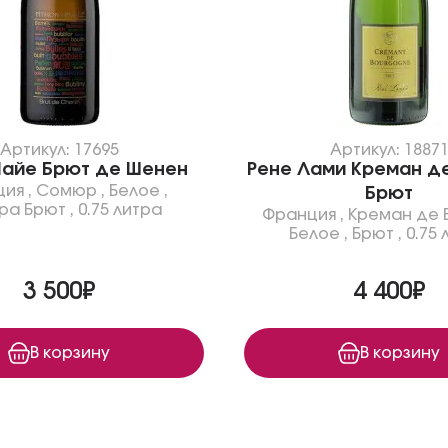
Артикул: 17695
Артикул: 1887
Пайе Брют де Шенен
Рене Лами Креман де
ция
,
Сомюр
,
Белое
,
Брют
ра Брют
,
0.75 литра
Франция
,
Креман де 
Белое
,
Брют
,
0.75 
3 500₽
4 400₽
В корзину
В корзину