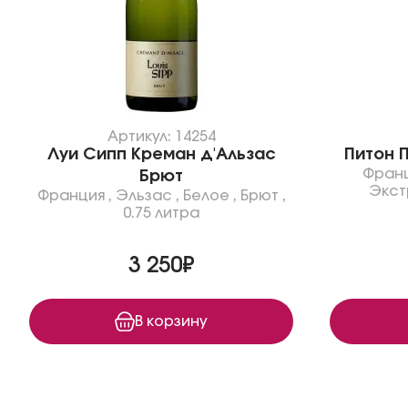
Артикул: 14254
Луи Сипп Креман д'Альзас
Питон 
Фран
Брют
Экст
Франция
,
Эльзас
,
Белое
,
Брют
,
0.75 литра
3 250₽
В корзину