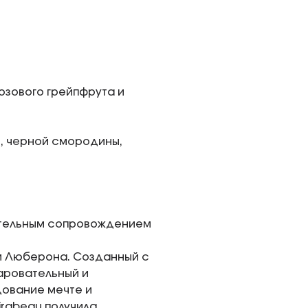
озового грейпфрута и
, черной смородины,
тительным сопровождением
 и Люберона. Созданный с
аровательный и
дование мечте и
Mirabeau получила