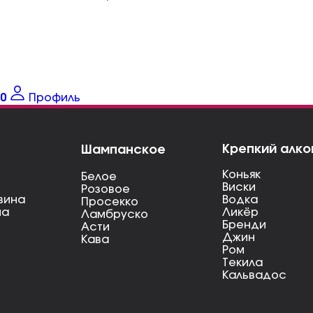
0
Профиль
Крепкий алко
Шампанское
Коньяк
Белое
Виски
Розовое
вина
Водка
Просекко
на
Ликёр
Ламбруско
Бренди
Асти
Джин
Кава
Ром
Текила
Кальвадос