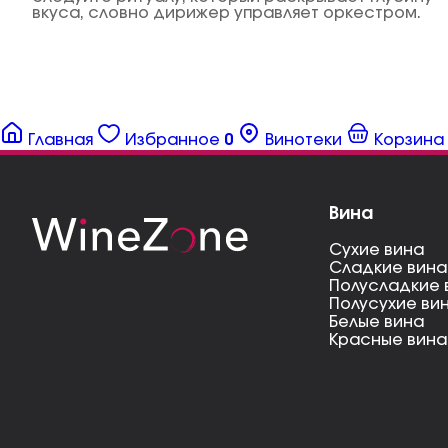
вкуса, словно дирижер управляет оркестром.
Главная
Избранное
0
Винотеки
Корзина
Вина
Сухие вина
Сладкие вина
Полусладкие 
Полусухие ви
Белые вина
Красные вина