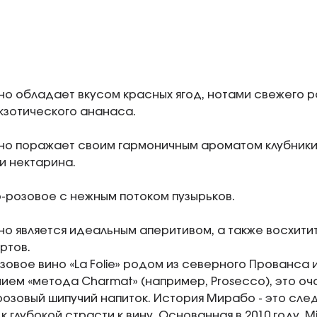
но обладает вкусом красных ягод, нотами свежего р
кзотического ананаса.
но поражает своим гармоничным ароматом клубники
и нектарина.
-розовое с нежным потоком пузырьков.
но является идеальным аперитивом, а также восхи
ртов.
зовое вино «La Folie» родом из северного Прованса
ием «метода Charmat» (например, Prosecco), это оч
озовый шипучий напиток. История Мирабо - это сле
 глубокой страсти к вину. Основанная в 2010 году, 