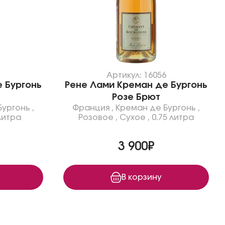
1
Артикул: 16056
 Бургонь
Рене Лами Креман де Бургонь
Розе Брют
Бургонь
,
Франция
,
Креман де Бургонь
,
литра
Розовое
,
Сухое
,
0.75 литра
3 900₽
В корзину