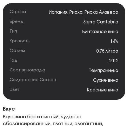
Страна
Испания
,
Риоха
,
Риоха Алавеса
Бренд
Sierra Cantabria
Тип
Винтажное вино
Крепость
14%
Объем
0.75 литра
Год
2012
Сорт винограда
Темпранильо
Содержание Сахара
Сухие вина
Цвет
Красные вина
Вкус
Вкус вина бархатистый, чудесно
сбалансированный, плотный, элегантный,