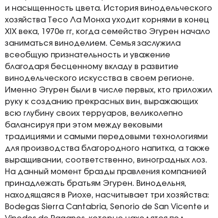
и насыщенность цвета. История винодельческого
хозяйства Тесо Ла Монха уходит корнями в конец
XIX века, 1970е гг, когда семейство Эгурен начало
заниматься виноделием. Семья заслужила
всеобщую признательность и уважение
благодаря бесценному вкладу в развитие
винодельческого искусства в своем регионе.
Именно Эгурен были в числе первых, кто приложил
руку к созданию прекрасных вин, выражающих
всю глубину своих терруаров, великолепно
балансируя при этом между вековыми
традициями и самыми передовыми технологиями
для производства благородного напитка, а также
выращивании, соответственно, виноградных лоз.
На данный момент бразды правления компанией
принадлежать братьям Эгурен. Винодельня,
находящаяся в Риохе, насчитывает три хозяйства:
Bodegas Sierra Cantabria, Senorio de San Vicente и