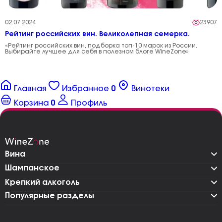
02.07.2024
23907
Рейтинг российских вин. Великолепная семерка.
«Рейтинг российских вин, подборка топ-10 марок из России.
Выбирайте лучшее для себя в полезном блоге WineZone»
Главная
Избранное
0
Винотеки
Корзина
0
Профиль
Вина
Шампанское
Крепкий алкоголь
Популярные разделы