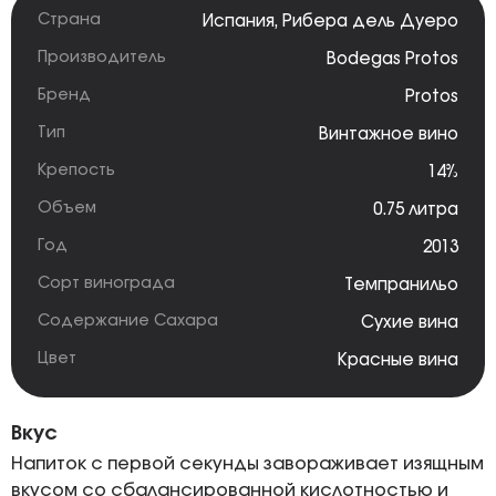
Страна
Испания
,
Рибера дель Дуеро
Производитель
Bodegas Protos
Бренд
Protos
Тип
Винтажное вино
Крепость
14%
Объем
0.75 литра
Год
2013
Сорт винограда
Темпранильо
Содержание Сахара
Сухие вина
Цвет
Красные вина
Вкус
Напиток с первой секунды завораживает изящным
вкусом со сбалансированной кислотностью и