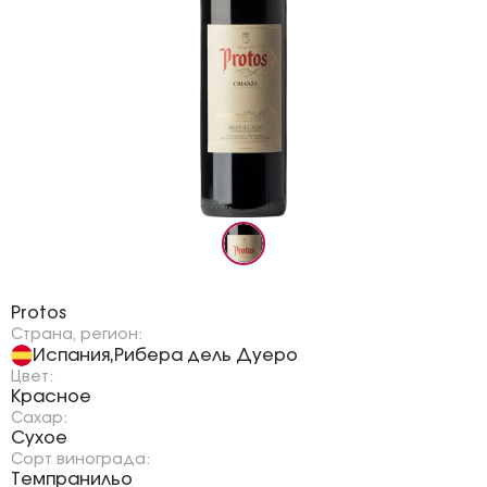
Бренд:
Protos
Страна, регион:
Испания
Рибера дель Дуеро
,
Цвет:
Красное
Сахар:
Сухое
Сорт винограда:
Темпранильо