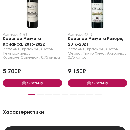
Артикул: 4153
Артикул: 4718
Красное Арзуага
Красное Арзуага Резерв,
Крианса, 2016-2022
2016-2021
Испания
,
Красное
,
Сухое
,
Испания
,
Красное
,
Сухое
,
Темпранильо
,
Мерло
,
Тинто Фино
,
Альбильо
,
Каберне Совиньон
,
0.75 литра
0.75 литра
5 700₽
9 150₽
В корзину
В корзину
Характеристики