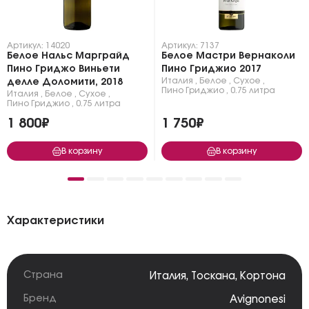
Артикул: 14020
Артикул: 7137
Белое Нальс Марграйд
Белое Мастри Вернаколи
Пино Гриджо Виньети
Пино Гриджио 2017
Италия
,
Белое
,
Сухое
,
делле Доломити, 2018
Пино Гриджио
,
0.75 литра
Италия
,
Белое
,
Сухое
,
Пино Гриджио
,
0.75 литра
1 800₽
1 750₽
В корзину
В корзину
Характеристики
Страна
Италия
,
Тоскана
,
Кортона
Бренд
Avignonesi