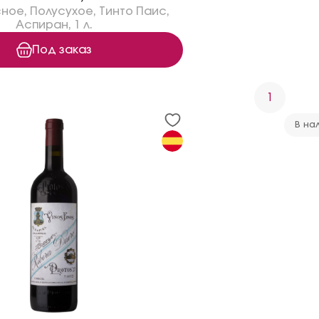
сное
,
Полусухое
,
Тинто Паис
,
Аспиран
,
1 л.
Под заказ
1
В на