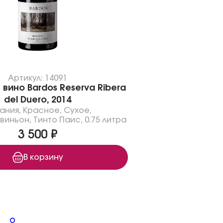
Артикул: 14091
вино Bardos Reserva Ribera
del Duero, 2014
ания
,
Красное
,
Сухое
,
виньон
,
Тинто Паис
,
0.75 литра
3 500 ₽
В корзину