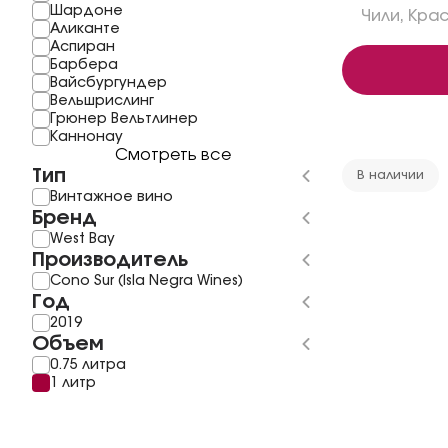
Шардоне
Чили
,
Кра
Аликанте
Аспиран
Барбера
Вайсбургундер
Вельшрислинг
Грюнер Вельтлинер
Каннонау
Смотреть все
Тип
В наличии
Винтажное вино
Бренд
West Bay
Производитель
Cono Sur (Isla Negra Wines)
Год
2019
Объем
0.75 литра
1 литр