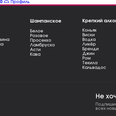
0
Профиль
Крепкий алко
Шампанское
Коньяк
Белое
Виски
Розовое
вина
Водка
Просекко
на
Ликёр
Ламбруско
Бренди
Асти
Джин
Кава
Ром
Текила
Кальвадос
Не хо
Подпишис
всех нов