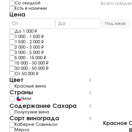
Мерло
Мескаль
Со скидкой
Всего найде
1 год
Шардоне
Саке
Есть в наличии
2 года
Шираз
Полугар
Цена
3 Года
Рислинг
Самогон
4 года
Каберне Фран
Бальзам
Под заказ
5 Лет
Пино Гриджио
До
1 000
₽
6 лет
Саперави
1 000
-
1 500
₽
7 Лет
Смотреть все
1 500
-
2 000
₽
8 лет
2 000
-
3 000
₽
10 Лет
3 000
-
5 000
₽
11 лет
5 000
-
15 000
₽
Смотреть все
15 000
-
30 000
₽
30 000
-
50 000
₽
От
50 000
₽
Цвет
Красные вина
Страны
Чили
Содержание Сахара
Полусухие вина
Сорт винограда
Красное Co
Каберне Совиньон
Мерло
R