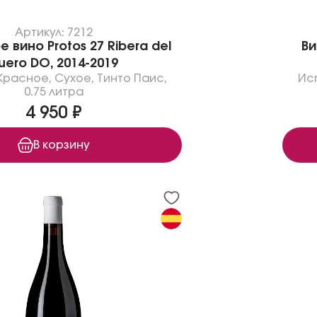
Артикул: 7212
 вино Protos 27 Ribera del
Ви
uero DO, 2014-2019
Красное
,
Сухое
,
Тинто Паис
,
Ис
0.75 литра
4 950 ₽
В корзину