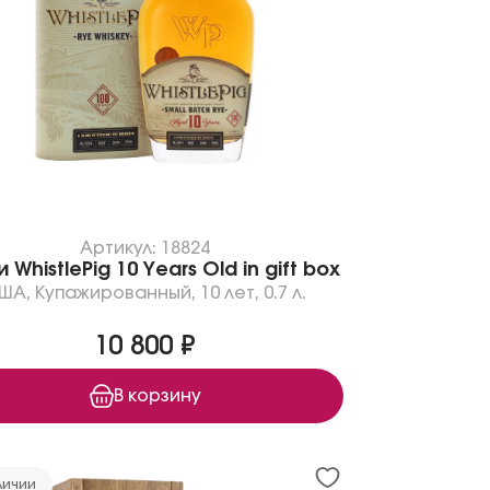
Артикул: 18824
 WhistlePig 10 Years Old in gift box
ША
,
Купажированный
,
10 лет
,
0.7 л.
10 800 ₽
В корзину
личии