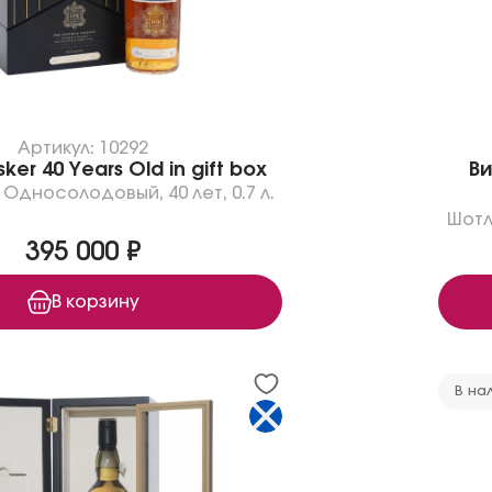
Артикул: 10292
sker 40 Years Old in gift box
Ви
Односолодовый
,
40 лет
,
0.7 л.
Шотл
395 000 ₽
В корзину
В на