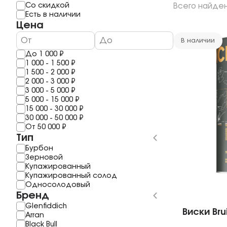
Мерло
Мескаль
Со скидкой
Всего найде
1 год
Шардоне
Саке
Есть в наличии
2 года
Шираз
Полугар
Цена
3 Года
Рислинг
Самогон
4 года
Каберне Фран
Бальзам
В наличии
5 Лет
Пино Гриджио
До
1 000
₽
6 лет
Саперави
1 000
-
1 500
₽
7 Лет
Смотреть все
1 500
-
2 000
₽
8 лет
2 000
-
3 000
₽
10 Лет
3 000
-
5 000
₽
11 лет
5 000
-
15 000
₽
Смотреть все
15 000
-
30 000
₽
30 000
-
50 000
₽
От
50 000
₽
Тип
Бурбон
Зерновой
Купажированный
Купажированный солод
Односолодовый
Бренд
Glenfiddich
Виски Bru
Arran
Black Bull