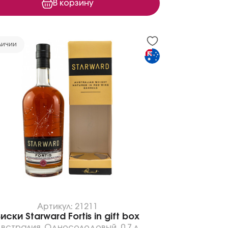
В корзину
личии
Артикул: 21211
иски Starward Fortis in gift box
встралия
,
Односолодовый
,
0.7 л.