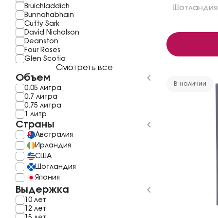
Bruichladdich
Шотландия
Bunnahabhain
Cutty Sark
David Nicholson
Deanston
Four Roses
Glen Scotia
Смотреть все
Объем
В наличии
0.05 литра
0.7 литра
0.75 литра
1 литр
Страны
Австралия
Ирландия
США
Шотландия
Япония
Выдержка
10 лет
12 лет
15 лет