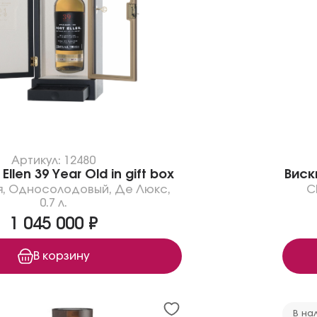
Артикул: 12480
Ellen 39 Year Old in gift box
Виски
я
,
Односолодовый
,
Де Люкс
,
С
0.7 л.
1 045 000 ₽
В корзину
В на