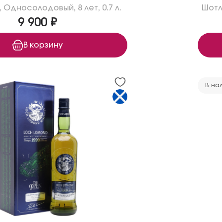
,
Односолодовый
,
8 лет
,
0.7 л.
Шотл
9 900 ₽
В корзину
В на