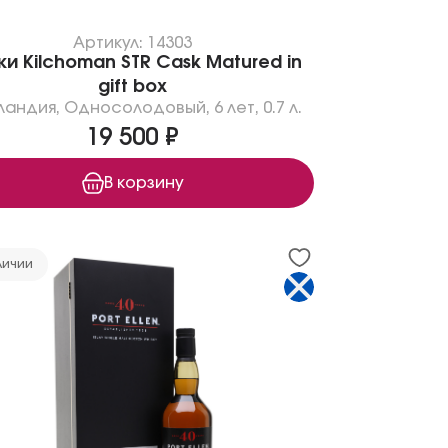
Артикул: 14303
ки Kilchoman STR Cask Matured in
gift box
ландия
,
Односолодовый
,
6 лет
,
0.7 л.
19 500 ₽
В корзину
личии