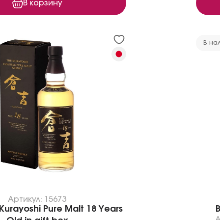
В корзину
В на
Артикул: 15673
Kurayoshi Pure Malt 18 Years
В
А