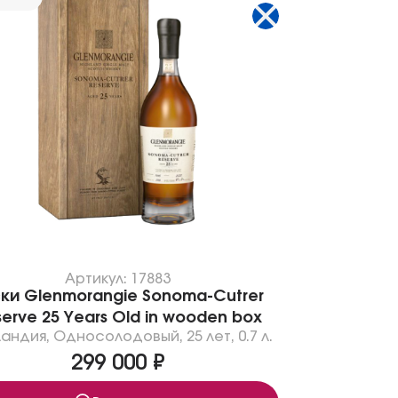
Артикул: 17883
ки Glenmorangie Sonoma-Cutrer
erve 25 Years Old in wooden box
андия
,
Односолодовый
,
25 лет
,
0.7 л.
299 000 ₽