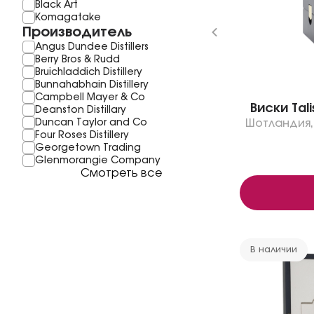
Black Art
Komagatake
Производитель
Angus Dundee Distillers
Berry Bros & Rudd
Bruichladdich Distillery
Bunnahabhain Distillery
Campbell Mayer & Co
Виски Tali
Deanston Distillary
Duncan Taylor and Co
Шотландия
,
Four Roses Distillery
Georgetown Trading
Glenmorangie Company
Смотреть все
В наличии