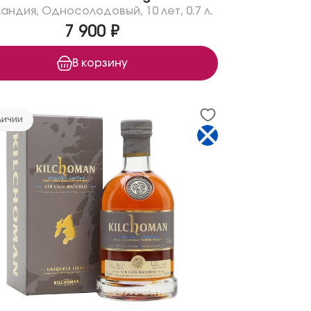
андия
,
Односолодовый
,
10 лет
,
0.7 л.
7 900 ₽
В корзину
личии