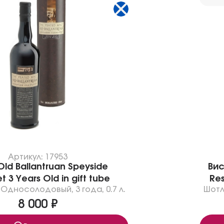
Артикул: 17953
Old Ballantruan Speyside
Вис
t 3 Years Old in gift tube
Res
Односолодовый
,
3 года
,
0.7 л.
Шотл
8 000 ₽