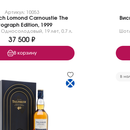
Артикул: 10053
ch Lomond Carnoustie The
Вис
ograph Edition, 1999
Односолодовый
,
19 лет
,
0.7 л.
Шот
37 500 ₽
В корзину
В на