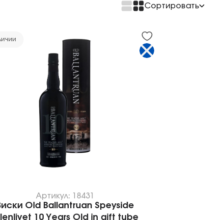
Сортировать
По возрастанию цены
По убыванию цены
личии
Артикул: 18431
Виски Old Ballantruan Speyside
lenlivet 10 Years Old in gift tube