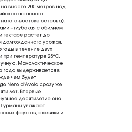
 на высоте 200 метров над
ийского красного
 на юго-востоке острова).
ами – глубокая с обилием
м гектаре растет до
ия долгожданного урожая.
годы в течение двух
 при температуре 25°С.
ручную. Малолактическое
о года выдерживается в
ежде чем будет
go Nero d'Avola сразу же
яти лет. Впервые
инувшее десятилетие оно
. Гурманы уважают
асных фруктов, ежевики и