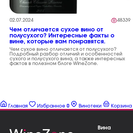
02.07.2024
48339
Чем отличается сухое вино от
полусухого? Интересные факты о
вине, которые вам понравятся.
Чем сухое вино отличается от полусухого?
Подробный разбор отличий и особенностей
сухого и полусухого вина, а также интересных
фактов в полезном блоге WineZone.
Главная
Избранное
0
Винотеки
Корзина
Вина