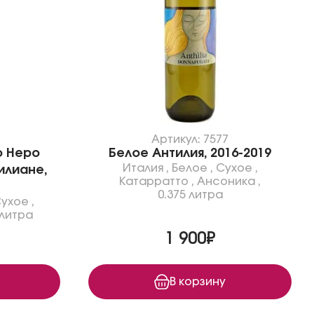
Артикул: 7577
о Неро
Белое Антилия, 2016-2019
Италия
,
Белое
,
Сухое
,
илиане,
Катарратто
,
Ансоника
,
0.375 литра
ухое
,
 литра
1 900₽
В корзину