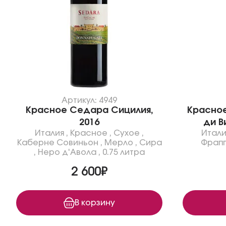
Артикул: 4949
Красное Седара Сицилия,
Красное
2016
ди В
Италия
,
Красное
,
Сухое
,
Итали
Каберне Совиньон
,
Мерло
,
Сира
Фрап
,
Неро д'Авола
,
0.75 литра
2 600₽
В корзину