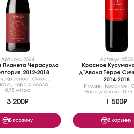
Артикул: 2564
Артикул: 2508
 Планета Черасуоло
Красное Кусуман
иттория, 2012-2018
д`Авола Терре Сич
я
,
Красное
,
Сухое
,
2014-2018
пато
,
Неро д'Авола
,
Италия
,
Красное
,
С
0.75 литра
Неро д'Авола
,
0.75
3 200₽
1 500₽
В корзину
В корзину