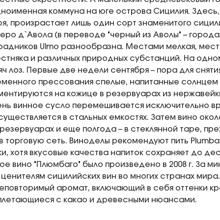
дноименная коммуна на юге острова Сицилия. Здесь,
я, произрастает лишь один сорт знаменитого сицил
еро д`Авола (в переводе "черный из Аволы" – города
радников Ulmo разнообразна. Местами мелкая, мест
естняка и различных природных субстанций. На одно
яч лоз. Первые две недели сентября – пора для снят
менного прессования спелые, напитанные солнцем я
ентируются на кожице в резервуарах из нержавейки
нь винное сусло перемешивается исключительно в
уществляется в стальных емкостях. Затем вино окол
резервуарах и еще полгода – в стеклянной таре, пр
в торговую сеть. Виноделы рекомендуют пить Plumba
ки, хотя вкусовые качества напиток сохраняет до дес
е вино "Плюмбаго" было произведено в 2008 г. За м
ценителям сицилийских вин во многих странах мира
неповторимый аромат, включающий в себя оттенки кр
плетающиеся с какао и древесными нюансами.