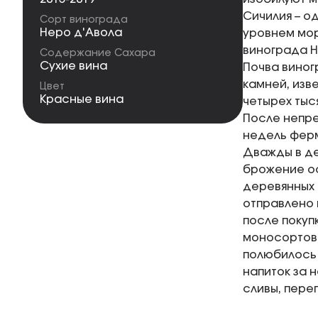
Сичилия – о
Сорт винограда
Неро д'Авола
уровнем мор
винограда Н
Содержание Сахара
Сухие вина
Почва виног
камней, изв
Цвет
Красные вина
четырех тыс
После непре
недель ферм
Дважды в де
брожение ос
деревянных 
отправлено 
после покуп
моносортово
полюбилось 
напиток за 
сливы, пере