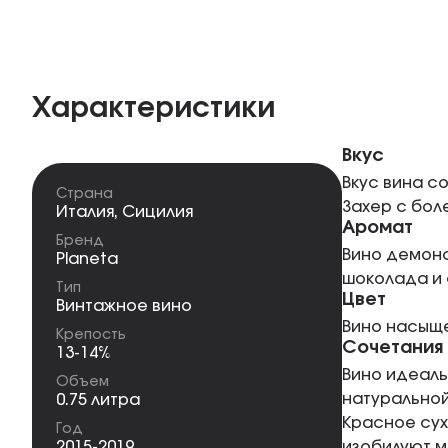
Характеристики
Вкус
Вкус вина с
Страна
Захер с бол
Италия
,
Сицилия
Аромат
Бренд
Вино демонс
Planeta
шоколада и 
Тип
Цвет
Винтажное вино
Вино насыще
Крепость
Сочетания
13-14%
Вино идеаль
Объем
натуральной
0.75 литра
Красное сух
Год
2015-2019
изобилуют м