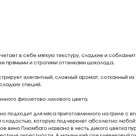
очетает в себе мягкую текстуру, сладкие и соблазн
ее прямыми и строгими оттенками шоколада.
трирует элегантный, сложный аромат, сотканный из 
сладких специй.
нного фиолетово-лилового цвета.
но подходит для мяса приготовленного на гриле с е
 сладостью, которую подчеркнет абсолютно любой
ое вино Плюмбаго названо в честь дикого цветка пу
естные окрестности. А маленький средневековый г