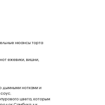
ительные нюансы торта
нот ежевики, вишни,
го дымными нотками и
 соус.
рпурового цвета, которым
ородок Самбука ди