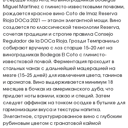
В сердце Rioja Alta, на виноградниках Bodegas
Miguel Martinez с глинисто-известковыми почвами,
рождается красное вино Coto de Imaz Reserva
Rioja DOCa 2021 — эталон элегантной мощи. Вино
создается по классической технологии Reserva,
сочетая традиции и строгие правила Consejo
Regulador de la DOCa Rioja. Грозди Темпранильо
собирают вручную с лоз старше 15–20 лет на
виноградниках Bodegas El Coto с глинисто-
известковой почвой. Ферментация проходит в
стальных чанах с дальнейшей мацерацией на
мезге (15–25 дней) для извлечения цвета, танинов
и ароматов. Вино выдерживается минимум 18
месяцев в бочках из американского дуба, что
придает ноты ванили, какао и специй. Затем
следует аффинаж на тонком осадке в бутылке для
гармонизации вкуса и текстуры напитка.
Элегантное, структурированное вино с глубоким
рубиновым цветом с гранатовой каймой