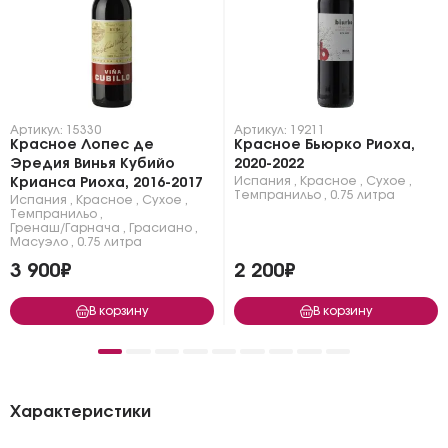
Артикул: 15330
Артикул: 19211
Красное Лопес де
Красное Бьюрко Риоха,
Эредия Винья Кубийо
2020-2022
Испания
,
Красное
,
Сухое
,
Крианса Риоха, 2016-2017
Темпранильо
,
0.75 литра
Испания
,
Красное
,
Сухое
,
Темпранильо
,
Гренаш/Гарнача
,
Грасиано
,
Масуэло
,
0.75 литра
3 900₽
2 200₽
В корзину
В корзину
Характеристики