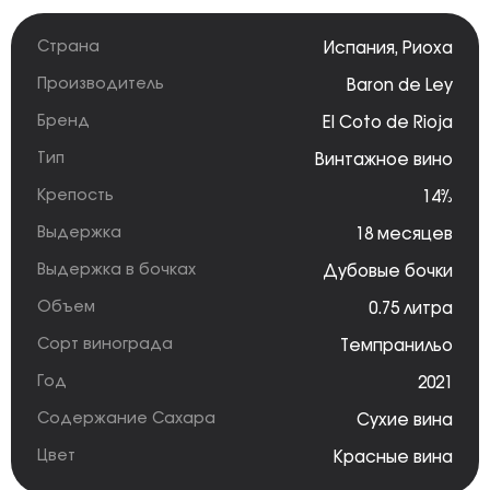
Страна
Испания
,
Риоха
Производитель
Baron de Ley
Бренд
El Coto de Rioja
Тип
Винтажное вино
Крепость
14%
Выдержка
18 месяцев
Выдержка в бочках
Дубовые бочки
Объем
0.75 литра
Сорт винограда
Темпранильо
Год
2021
Содержание Сахара
Сухие вина
Цвет
Красные вина