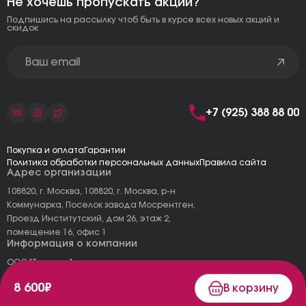
Не хочешь пропускать акции?
Подпишись на рассылку чтоб быть в курсе всех новых акций и
скидок
+7 (925) 388 88 00
Покупка и оплата
Гарантии
Политика обработки персональных данных
Правила сайта
Адрес организации
108820, г. Москва, 108820, г. Москва, р-н
Коммунарка, Поселок завода Мосрентген,
Проезд Институтский, дом 26, этаж 2,
помещение 16, офис 1
Информация о компании
ООО "Тоскана"
ИНН: 7727177973
8 600₽
В корзину
КПП: 775101001
ОГРН 1157746478120