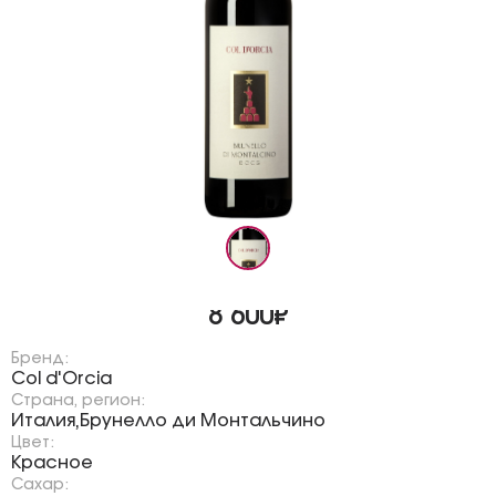
8 600₽
Бренд:
Col d'Orcia
Страна, регион:
Италия
Брунелло ди Монтальчино
,
Цвет:
Красное
Сахар: