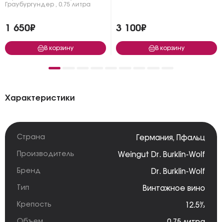
Граубургундер
,
0.75 литра
1 650₽
3 100₽
В корзину
В корзину
Характеристики
Страна
Германия
,
Пфальц
Производитель
Weingut Dr. Burklin-Wolf
Бренд
Dr. Burklin-Wolf
Тип
Винтажное вино
Крепость
12.5%
Объем