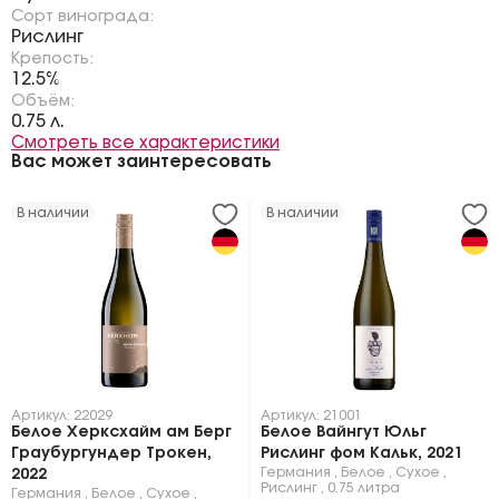
Сорт винограда:
Рислинг
Крепость:
12.5%
Объём:
0.75 л.
Смотреть все характеристики
Вас может заинтересовать
В наличии
В наличии
Артикул: 22029
Артикул: 21001
Белое Херксхайм ам Берг
Белое Вайнгут Юльг
Граубургундер Трокен,
Рислинг фом Кальк, 2021
Германия
,
Белое
,
Сухое
,
2022
Рислинг
,
0.75 литра
Германия
,
Белое
,
Сухое
,