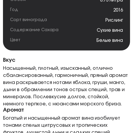
0.75 литра
Год
2016
Сорт винограда
Рислинг
Содержание Сахара
Сухие вина
Цвет
Белые вина
Вкус
Насыщенный, плотный, изысканный, отлично
сбалансированный, гармоничный, пряный аромат
вина раскрывается нотами яблока, груши, манго,
дыни в обрамлении тонов острых специй, трав и
минералов. Послевкусие долгое, стойкой,
немного терпкое, с нюансами морского бриза.
Аромат
Богатый и насыщенный аромат вина изобилует
тонами спелых цитрусовых и тропических
фруктов, душистой дыни и сладких специй.