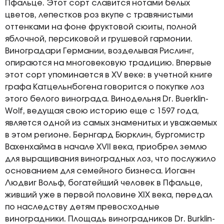
Пфальце. Этот сорт славится нотами белых
цветов, лепестков роз вкупе с травянистыми
оттенками на фоне фруктовой сюиты, полной
яблочной, персиковой и грушевой гармонии.
Виноградари Германии, возделывая Рислинг,
опираются на многовековую традицию. Впервые
этот сорт упоминается в XV веке: в учетной книге
графа Катцельнбогена говорится о покупке лоз
этого белого винограда. Винодельня Dr. Buerklin-
Wolf, ведущая свою историю еще с 1597 года,
является одной из самых знаменитых и уважаемых
в этом регионе. Бернгард Бюрклин, бургомистр
Вахенхайма в начале XVII века, приобрел землю
для выращивания виноградных лоз, что послужило
основанием для семейного бизнеса. Иоганн
Людвиг Вольф, богатейший человек в Пфальце,
живший уже в первой половине XIX века, передал
по наследству детям превосходные
виноградники. Площадь виноградников Dr. Burklin-