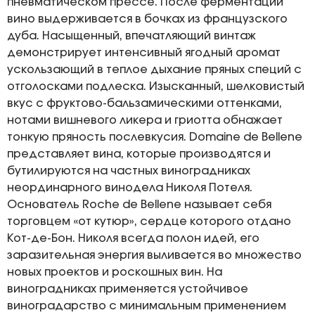
пневматическом прессе. После ферментации
вино выдерживается в бочках из французского
дуба. Насыщенный, впечатляющий винтаж
демонстрирует интенсивный ягодный аромат
ускользающий в теплое дыхание пряных специй с
отголосками подлеска. Изысканный, шелковистый
вкус с фруктово-бальзамическими оттенками,
нотами вишневого ликера и гриотта обнажает
тонкую пряность послевкусия. Domaine de Bellene
представляет вина, которые производятся и
бутилируются на частных виноградниках
неординарного винодела Николя Потеля.
Основатель Roche de Bellene называет себя
торговцем «от кутюр», сердце которого отдано
Кот-де-Бон. Николя всегда полон идей, его
заразительная энергия выливается во множество
новых проектов и роскошных вин. На
виноградниках применяется устойчивое
виноградарство с минимальным применением