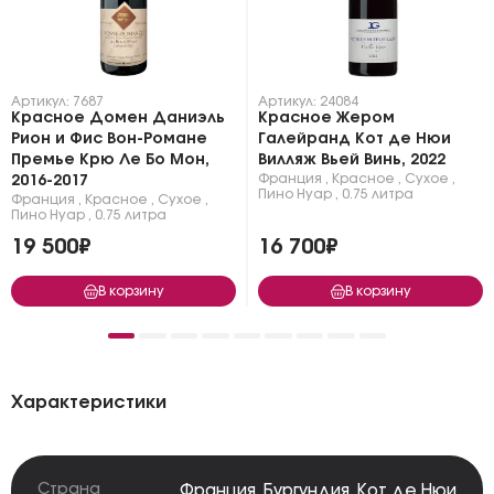
Артикул: 7687
Артикул: 24084
Красное Домен Даниэль
Красное Жером
Рион и Фис Вон-Романе
Галейранд Кот де Нюи
Премье Крю Ле Бо Мон,
Вилляж Вьей Винь, 2022
Франция
,
Красное
,
Сухое
,
2016-2017
Пино Нуар
,
0.75 литра
Франция
,
Красное
,
Сухое
,
Пино Нуар
,
0.75 литра
19 500₽
16 700₽
В корзину
В корзину
Характеристики
Страна
Франция
,
Бургундия
,
Кот де Нюи