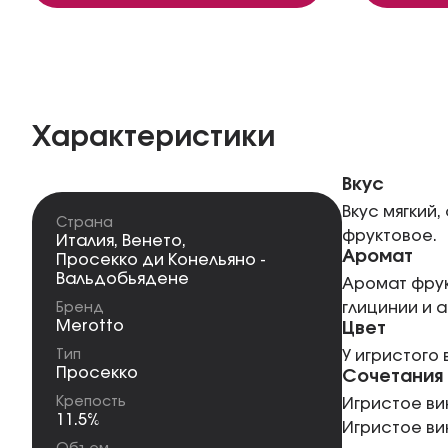
Характеристики
Вкус
Вкус мягкий
Страна
фруктовое.
Италия
,
Венето
,
Аромат
Просекко ди Конельяно -
Вальдобьядене
Аромат фрук
глицинии и а
Бренд
Merotto
Цвет
Тип
У игристого
Просекко
Сочетания
Крепость
Игристое ви
11.5%
Игристое ви