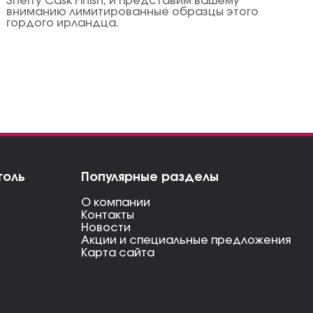
Sherry Cask Finish, и представим вашему
вниманию лимитированные образцы этого
гордого ирландца.
голь
Популярные разделы
О компании
Контакты
Новости
Акции и специальные предложения
Карта сайта