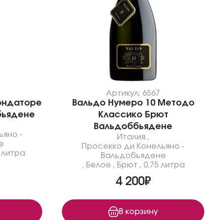
Артикул: 6567
ондаторе
Вальдо Нумеро 10 Методо
бьядене
Классико Брют
Вальдоббьядене
ьяно -
Италия
,
е
Просекко ди Конельяно -
5 литра
Вальдобьядене
,
Белое
,
Брют
,
0.75 литра
4 200₽
В корзину