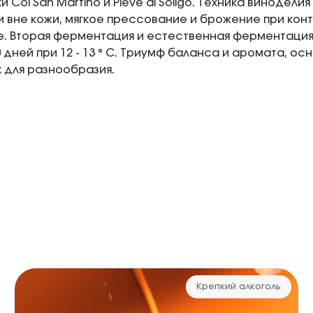
 Col San Martino и Pieve di Soligo. Техника винодели
 вне кожи, мягкое прессование и брожение при ко
. Вторая ферментация и естественная ферментация 
 дней при 12 - 13 ° C. Триумф баланса и аромата, ос
 для разнообразия.
Крепкий алкоголь