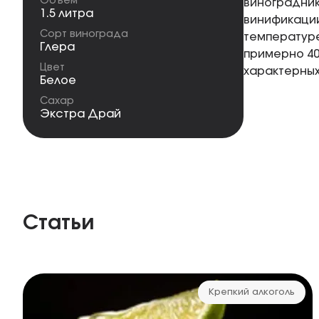
Объем
виноградники
1.5 литра
винификации
Сорт винограда
температуре
Глера
примерно 40
Цвет
характерных
Белое
Сахар
Экстра Драй
Статьи
Крепкий алкоголь