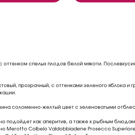
, с оттенком спелых плодов белой мякоти. Послевкус
товый, прозрачный, с оттенками зеленого яблока и 
кации.
 вина соломенно-желтый цвет с зеленоватыми отбле
но подойдет как аперитив, а также к рыбным блюдам
но Merotto Colbelo Valdobbiadene Prosecco Superiore