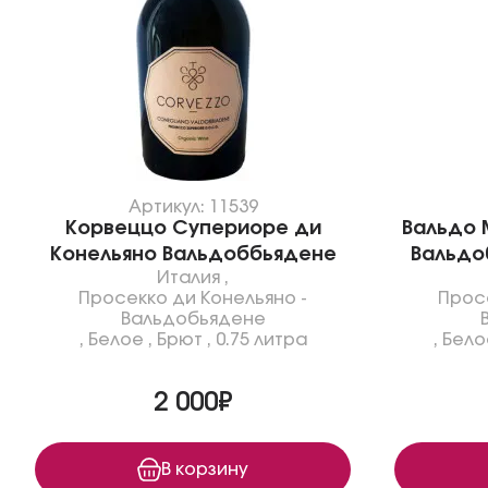
Артикул: 11539
Корвеццо Супериоре ди
Вальдо 
Конельяно Вальдоббьядене
Вальдо
Италия
,
Просекко ди Конельяно -
Просе
Вальдобьядене
,
Белое
,
Брют
,
0.75 литра
,
Бело
2 000₽
В корзину