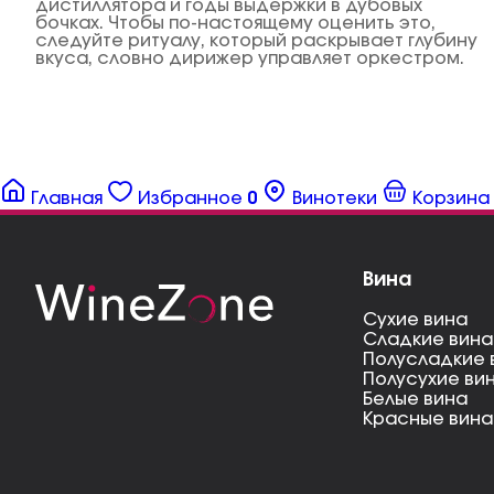
дистиллятора и годы выдержки в дубовых
бочках. Чтобы по-настоящему оценить это,
следуйте ритуалу, который раскрывает глубину
вкуса, словно дирижер управляет оркестром.
Главная
Избранное
0
Винотеки
Корзина
Вина
Сухие вина
Сладкие вина
Полусладкие 
Полусухие ви
Белые вина
Красные вина