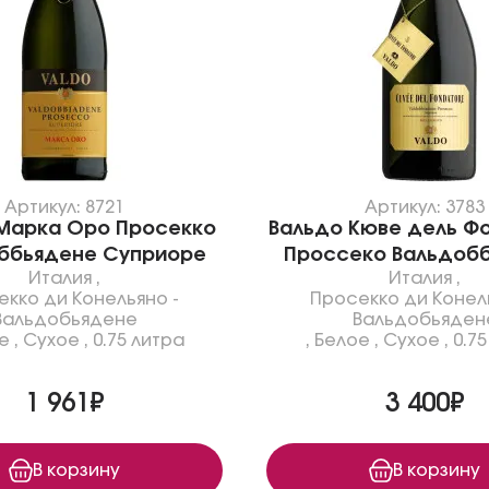
Артикул: 8721
Артикул: 3783
Марка Оро Просекко
Вальдо Кюве дель Ф
ббьядене Суприоре
Проссеко Вальдоб
Италия
,
Италия
,
кко ди Конельяно -
Просекко ди Конел
Вальдобьядене
Вальдобьяден
е
,
Сухое
,
0.75 литра
,
Белое
,
Сухое
,
0.7
1 961₽
3 400₽
В корзину
В корзину