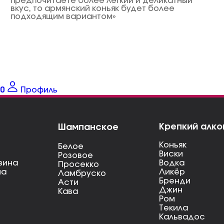
предпочитаете более легкий и деликатный
вкус, то армянский коньяк будет более
подходящим вариантом»
0
Профиль
Крепкий алко
Шампанское
Коньяк
Белое
Виски
Розовое
вина
Водка
Просекко
на
Ликёр
Ламбруско
Бренди
Асти
Джин
Кава
Ром
Текила
Кальвадос