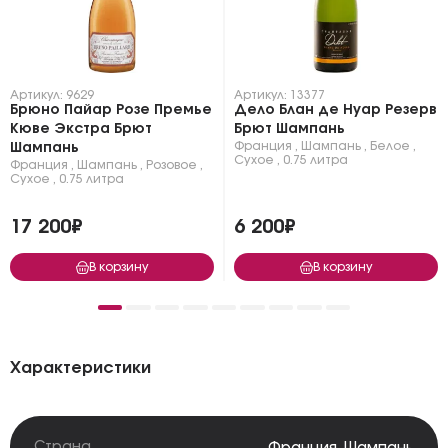
Артикул: 9629
Артикул: 13377
Брюно Пайар Розе Премье
Дело Блан де Нуар Резерв
Кюве Экстра Брют
Брют Шампань
Франция
,
Шампань
,
Белое
,
Шампань
Сухое
,
0.75 литра
Франция
,
Шампань
,
Розовое
,
Сухое
,
0.75 литра
17 200₽
6 200₽
В корзину
В корзину
Характеристики
Страна