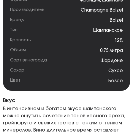
Франция
,
Шампань
Производитель
Champagne Boizel
Бренд
Boizel
Тип
Шампанское
Крепость
12%
Объем
0.75 литра
Сорт винограда
Шардоне
Сахар
Сухое
Цвет
Белое
Вкус
В интенсивном и богатом вкусе шампанского
можно ощутить сочетание тонов лесного ореха,
грейпфрута и свежих тостов с тонким оттенком
минералов. Вино длительное время оставляет