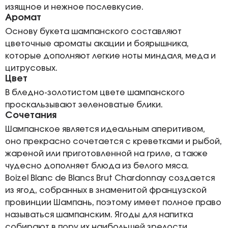
изящное и нежное послевкусие.
Аромат
Основу букета шампанского составляют
цветочные ароматы акации и боярышника,
которые дополняют легкие ноты миндаля, меда и
цитрусовых.
Цвет
В бледно-золотистом цвете шампанского
проскальзывают зеленоватые блики.
Сочетания
Шампанское является идеальным аперитивом,
оно прекрасно сочетается с креветками и рыбой,
жареной или приготовленной на гриле, а также
чудесно дополняет блюда из белого мяса.
Boizel Blanc de Blancs Brut Chardonnay создается
из ягод, собранных в знаменитой французской
провинции Шампань, поэтому имеет полное право
называться шампанским. Ягоды для напитка
собирают в пору их наибольшей зрелости.