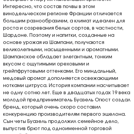
Интересно, что состав почвы в этом
винодельческом регионе Франции отличается
большим разнообразием, а климат идеален для
роста и созревания белых сортов, в частности,
Шардоне. Поэтому и напитки, созданные на
основе урожая из Шампани, получаются
великолепными, насыщенными и ароматными.
Шампанское обладает элегантным, тонким
вкусом с ощутимыми ореховыми и
грейпфрутовыми оттенками. Его миндальный,
медовый аромат дополняется освежающими
нотками цитруса. История компании насчитывает
не одну сотню лет. Еще в двадцатых годах 19 века
молодой предприниматель Буазель Огюст создал
бренд, который очень скоро составил
конкуренцию производителям первого эшелона.
Сын четы Буазель продолжил семейное дело,
выпустив брют под одноименной торговой