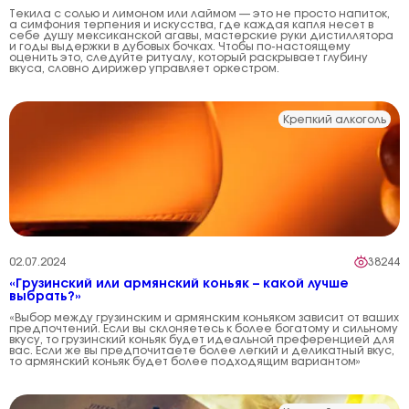
Текила с солью и лимоном или лаймом — это не просто напиток,
а симфония терпения и искусства, где каждая капля несет в
себе душу мексиканской агавы, мастерские руки дистиллятора
и годы выдержки в дубовых бочках. Чтобы по-настоящему
оценить это, следуйте ритуалу, который раскрывает глубину
вкуса, словно дирижер управляет оркестром.
Крепкий алкоголь
02.07.2024
38244
«Грузинский или армянский коньяк – какой лучше
выбрать?»
«Выбор между грузинским и армянским коньяком зависит от ваших
предпочтений. Если вы склоняетесь к более богатому и сильному
вкусу, то грузинский коньяк будет идеальной преференцией для
вас. Если же вы предпочитаете более легкий и деликатный вкус,
то армянский коньяк будет более подходящим вариантом»