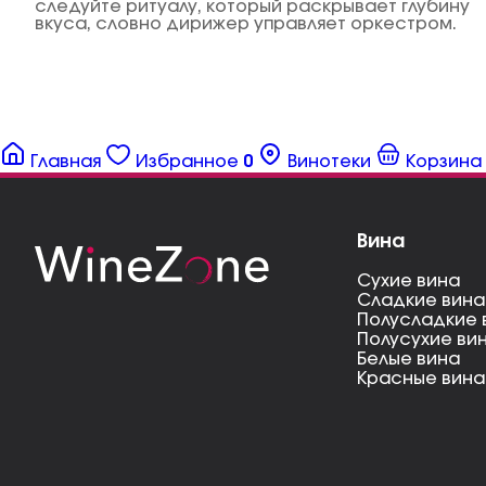
следуйте ритуалу, который раскрывает глубину
вкуса, словно дирижер управляет оркестром.
Главная
Избранное
0
Винотеки
Корзина
Вина
Сухие вина
Сладкие вина
Полусладкие 
Полусухие ви
Белые вина
Красные вина