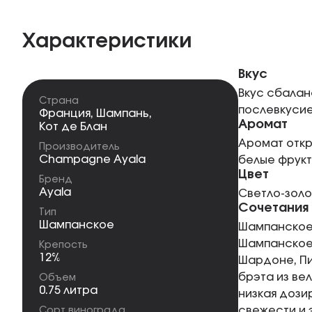
Характеристики
Вкус
Вкус сбалан
Страна
послевкусие
Франция
,
Шампань
,
Аромат
Кот де Блан
Аромат откр
Производитель
Champagne Ayala
белые фрукт
Цвет
Бренд
Ayala
Светло-золо
Сочетания
Тип
Шампанское
Шампанское 
Шампанское 
Крепость
12%
Шардоне, Пи
брэта из ве
Объем
0.75 литра
низкая дози
свежести и 
Сорт винограда