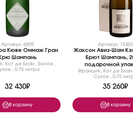
Артикул: 6809
Артикул: 1545
ра Кюве Оммаж Гран
Жаксон Авиз-Шам Кэ
Крю Шампань
Брют Шампань, 2
я
,
Кот де Блан
,
Белое
,
подарочной упа
ухое
,
0.75 литра
Франция
,
Кот де Блан
Сухое
,
0.75 лит
32 430₽
35 260₽
В корзину
В корзину