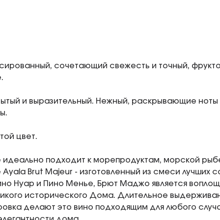
сированный, сочетающий свежесть и точный, фрукто
.
ытый и выразительный. Нежный, раскрывающие ноты 
ы.
той цвет.
идеально подходит к морепродуктам, морской рыбе
Ayala Brut Majeur - изготовленный из смеси лучших 
но Нуар и Пино Менье, Брют Маджо является вопло
ликого исторического Дома. Длительное выдерживан
ровка делают это вино подходящим для любого случа
элегантности дома.