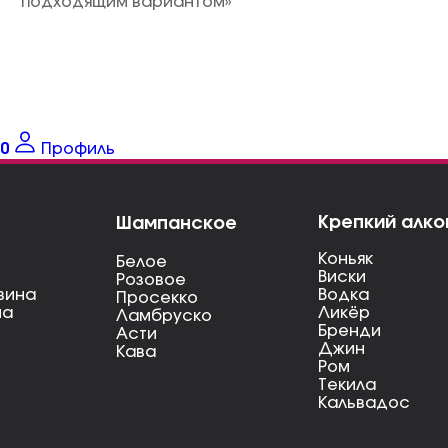
подходящим вариантом»
0
Профиль
Крепкий алко
Шампанское
Коньяк
Белое
Виски
Розовое
вина
Водка
Просекко
на
Ликёр
Ламбруско
Бренди
Асти
Джин
Кава
Ром
Текила
Кальвадос