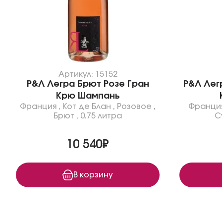
Артикул: 15152
Р&Л Легра Брют Розе Гран
Р&Л Лег
Крю Шампань
Франция
,
Кот де Блан
,
Розовое
,
Франци
Брют
,
0.75 литра
С
10 540₽
В корзину