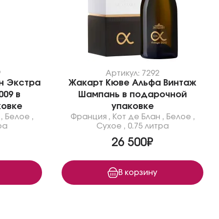
9
Артикул: 7292
н Экстра
Жакарт Кюве Альфа Винтаж
009 в
Шампань в подарочной
ковке
упаковке
,
Белое
,
Франция
,
Кот де Блан
,
Белое
,
ра
Сухое
,
0.75 литра
26 500₽
В корзину