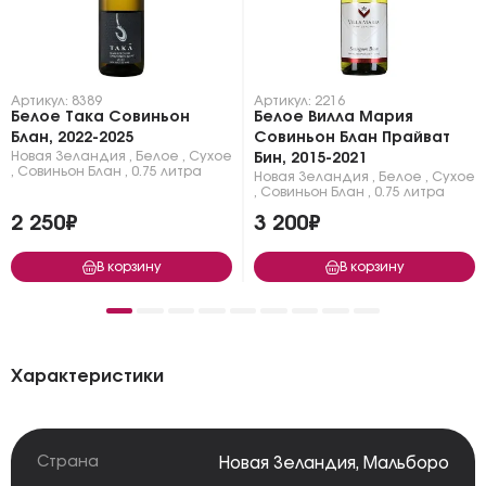
Артикул: 8389
Артикул: 2216
Белое Така Совиньон
Белое Вилла Мария
Блан, 2022-2025
Совиньон Блан Прайват
Новая Зеландия
,
Белое
,
Сухое
Бин, 2015-2021
,
Совиньон Блан
,
0.75 литра
Новая Зеландия
,
Белое
,
Сухое
,
Совиньон Блан
,
0.75 литра
2 250₽
3 200₽
В корзину
В корзину
Характеристики
Страна
Новая Зеландия
,
Мальборо