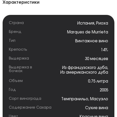
Характеристики
Страна
Испания
,
Риоха
Бренд
Marques de Murrieta
Тип
Винтажное вино
Крепость
14%
Выдержка
30 месяцев
Выдержка в
Из французского дуба
,
бочках
Из американского дуба
Объем
0.75 литра
Год
2005
Сорт винограда
Темпранильо
,
Масуэло
Содержание Сахара
Сухие вина
Цвет
Красные вина