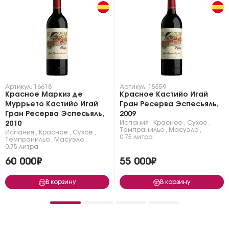
Артикул: 16618
Артикул: 15559
Красное Маркиз де
Красное Кастийо Игай
Муррьето Кастийо Игай
Гран Ресерва Эспесьяль,
Гран Ресерва Эспесьяль,
2009
Испания
,
Красное
,
Сухое
,
2010
Темпранильо
,
Масуэло
,
Испания
,
Красное
,
Сухое
,
0.75 литра
Темпранильо
,
Масуэло
,
0.75 литра
60 000₽
55 000₽
В корзину
В корзину