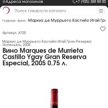
Адреса магазинов
+7 (925) 388 88 00
Маркиз де Муррьето Кастийо Игай Гра
Главная -
Вино -
Артикул: 6725
Маркиз де Муррьето Кастийо Игай Гран Резерва
Эспесьяль, 2005
Вино Marques de Murrieta
Castillo Ygay Gran Reserva
Especial, 2005 0.75 л.