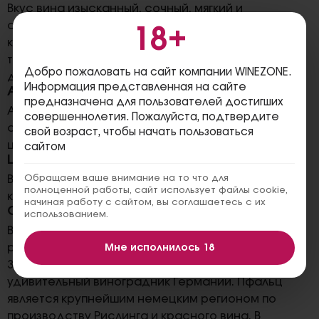
Вкус вина изысканный, сочный, мягкий и
сбалансированный, обладает низкой
18+
кислотностью, сладкими фруктовыми нотками,
травяными оттенками и нюансами дубовой
Добро пожаловать на сайт компании WINEZONE.
древесины. Послевкусие продолжительное.
Информация представленная на сайте
Аромат
предназначена для пользователей достигших
Ароматический букет вина наполнен тонами
совершеннолетия. Пожалуйста, подтвердите
спелых черных плодов, оттенками патоки и
свой возраст, чтобы начать пользоваться
цветочными нюансами.
сайтом
Цвет
Вино среднего по насыщенности малиново-
Обращаем ваше внимание на то что для
полноценной работы, сайт использует файлы cookie,
красного цвета.
начиная работу с сайтом, вы соглашаетесь с их
Сочетания
использованием.
Вино можно употреблять в сочетании с мясным
рулетом, жареной курицей, пастой и пиццей.
Мне исполнилось 18
Залитый солнцем Пфальц – самый большой и
удивительный виноградник Германии. Пфальц
является крупнейшим немецким регионом по
производству Рислинга и красного вина. В