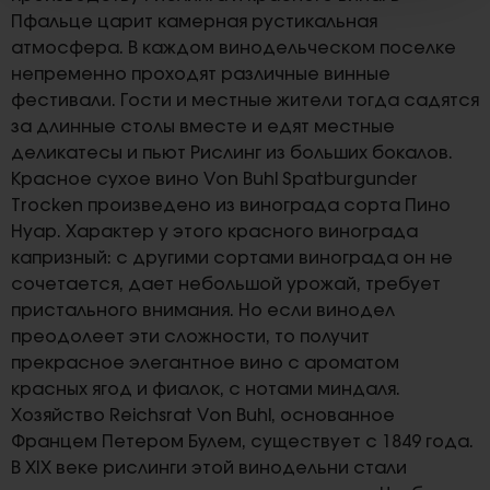
Пфальце царит камерная рустикальная
атмосфера. В каждом винодельческом поселке
непременно проходят различные винные
фестивали. Гости и местные жители тогда садятся
за длинные столы вместе и едят местные
деликатесы и пьют Рислинг из больших бокалов.
Красное сухое вино Von Buhl Spatburgunder
Trocken произведено из винограда сорта Пино
Нуар. Характер у этого красного винограда
капризный: с другими сортами винограда он не
сочетается, дает небольшой урожай, требует
пристального внимания. Но если винодел
преодолеет эти сложности, то получит
прекрасное элегантное вино с ароматом
красных ягод и фиалок, с нотами миндаля.
Хозяйство Reichsrat Von Buhl, основанное
Францем Петером Булем, существует с 1849 года.
В XIX веке рислинги этой винодельни стали