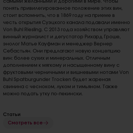
самыми желанными и дорогими в мире. Чтобы
понять привилегированное положение этих вин,
стоит вспомнить, что в 1869 году на приеме в
честь открытия Суэцкого канала подавали именно
Von Buhl Riesling. C 2013 года хозяйством управляют
винный журналист и дегустатор Рихард Гроше,
энолог Матье Кауфман и менеджер Вернер
Себастьян. Они предлагают новую концепцию
вин: более сухих и минеральных. Отличным
дополнением к мягкому и насыщенному вину с
фруктовыми черничными и вишневыми нотами Von
Buhl Spatburgunder Trocken будет жареная
свинина с чесноком, луком и тимьяном. Также
можно подать утку по-пекински.
Статьи
Смотреть все