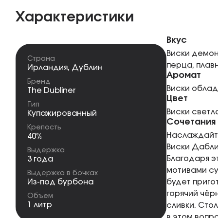
Характеристики
Вкус
Виски демон
Страна
перца, плав
Ирландия
,
Дублин
Аромат
Бренд
Виски облад
The Dubliner
Цвет
Тип
Виски светл
Купажированный
Сочетания
Крепость
Наслаждайте
40%
Виски Дабли
Выдержка
Благодаря э
3 года
мотивами су
Выдержка в бочках
Из-под бурбона
будет приго
горячий чёр
Объем
1 литр
сливки. Сто
в этом вопр