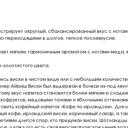
стрирует округлый, сбалансированный вкус с нотам
но переходящими в долгое, теплое послевкусие.
ает мягким, гармоничным ароматом с нотами меда, я
о-золотистого цвета.
сь виски в чистом виде или с небольшим количеств
нер Айриш Виски был выдержан в бочках из-под кент
тому вкус напитка становится более мягким и сладким
хофруктов, медовыми тонами и яблочными оттенкам
товить кофейный напиток «Кофе по-ирландски». Для 
ный кофе, ирландский виски, коричневый сахар, а т
летиями длится спор, кто придумал виски. Шотландц
осе, у каждого есть своя версия происхождения этог