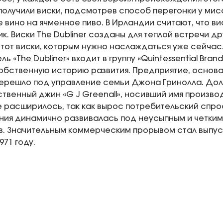
олучили виски, подсмотрев способ перегонки у мис
 вино на ячменное пиво. В Ирландии считают, что ви
ик. Виски The Dubliner созданы для теплой встречи д
 тот виски, которым нужно наслаждаться уже сейчас
ь «The Dubliner» входит в группу «Quintessential Bra
обственную историю развития. Предприятие, основ
 перешло под управление семьи Джона Гринолла. Дол
твенный джин «G J Greenall», носивший имя производи
 расширилось, так как вырос потребительский спро
ния динамично развивалась под неусыпным и четки
. Значительным коммерческим прорывом стал выпус
1971 году.