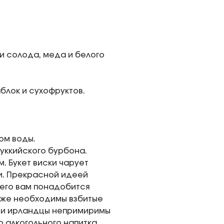
и солода, меда и белого
блок и сухофруктов.
ом воды.
уккийского бурбона.
. Букет виски чарует
и. Прекрасной идеей
него вам понадобится
акже необходимы взбитые
ы и ирландцы непримиримы
о алкогольного напитка.