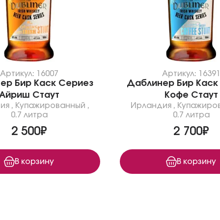
Артикул: 16007
Артикул: 1639
ер Бир Каск Сериез
Даблинер Бир Каск
Айриш Стаут
Кофе Стаут
ия
,
Купажированный
,
Ирландия
,
Купажиро
0.7 литра
0.7 литра
2 500₽
2 700₽
В корзину
В корзину