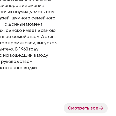
сионеров и заменив
ски их научил делать сам
рузей, шумного семейного
. На данный момент
nds», однако имеет давнюю
анное семейством Дакин,
гое время завод выпускал
теля. В 1960 году
с на вошедший в моду
м руководством
к на рынок водки
Смотреть все