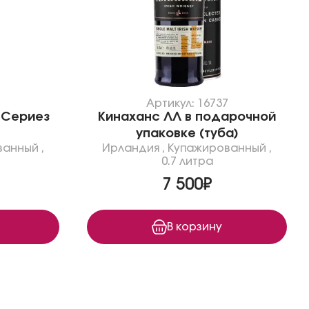
1
Артикул: 16737
 Сериез
Кинаханс ЛЛ в подарочной
упаковке (туба)
ванный
,
Ирландия
,
Купажированный
,
0.7 литра
7 500₽
В корзину