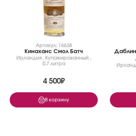
Артикул: 16638
Кинаханc Смол Батч
Даблин
Ирландия
,
Купажированный
,
0.7 литра
Ирланд
4 500₽
В корзину