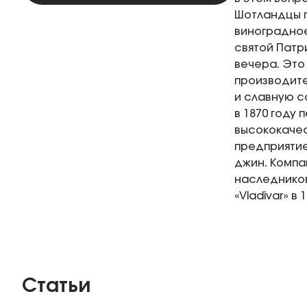
Шотландцы п
виноградное
святой Патр
вечера. Это
производител
и славную с
в 1870 году
высококачес
предприятие
джин. Компа
наследников
«Vladivar» в 
Статьи