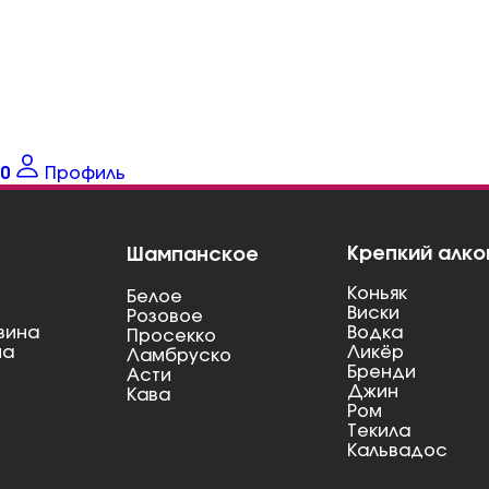
0
Профиль
Крепкий алко
Шампанское
Коньяк
Белое
Виски
Розовое
вина
Водка
Просекко
на
Ликёр
Ламбруско
Бренди
Асти
Джин
Кава
Ром
Текила
Кальвадос