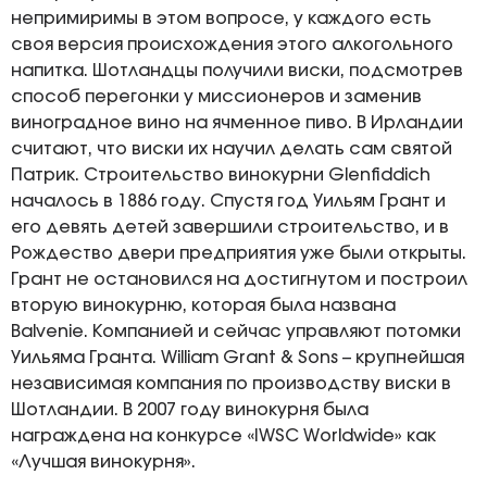
непримиримы в этом вопросе, у каждого есть
своя версия происхождения этого алкогольного
напитка. Шотландцы получили виски, подсмотрев
способ перегонки у миссионеров и заменив
виноградное вино на ячменное пиво. В Ирландии
считают, что виски их научил делать сам святой
Патрик. Строительство винокурни Glenfiddich
началось в 1886 году. Спустя год Уильям Грант и
его девять детей завершили строительство, и в
Рождество двери предприятия уже были открыты.
Грант не остановился на достигнутом и построил
вторую винокурню, которая была названа
Balvenie. Компанией и сейчас управляют потомки
Уильяма Гранта. William Grant & Sons – крупнейшая
независимая компания по производству виски в
Шотландии. В 2007 году винокурня была
награждена на конкурсе «IWSC Worldwide» как
«Лучшая винокурня».