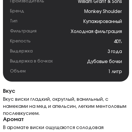
Производитель
William Grant & Sons
Бренд
Monkey Shoulder
Тип
Купажированный
Фильтрация
Холодная фильтрация
Крепость
40%
Выдержка
3 года
Выдержка в бочках
Дубовые бочки
Объем
1 литр
Вкус
Вкус виски гладкий, округлый, ванильный, с
намеками на мед и апельсин, легким ментоловым
послевкусием.
Аромат
В аромате виски ощущаются солодовая