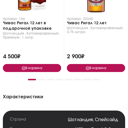
Артикул: 166
Артикул: 23360
Чивас Ригал 12 лет в
Чивас Ригал 12 лет
Шотландия
,
Купажированный
,
подарочной упаковке
0.75 литра
Шотландия
,
Купажированный
,
Премиум
,
1 литр
4 500₽
2 900₽
В корзину
В корзину
Характеристики
Страна
Шотландия
,
Спейсайд