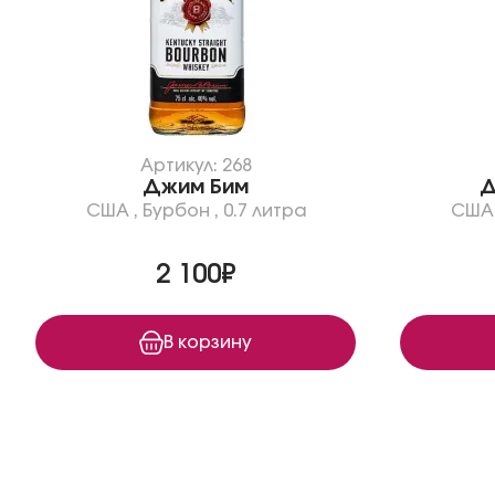
Артикул: 268
Джим Бим
Д
США
,
Бурбон
,
0.7 литра
США
2 100₽
В корзину