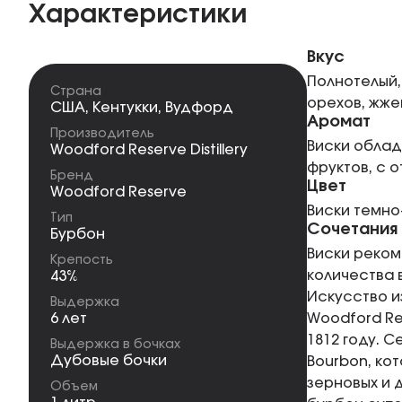
Характеристики
Вкус
Полнотелый,
Страна
орехов, жже
США
,
Кентукки
,
Вудфорд
Аромат
Производитель
Виски облад
Woodford Reserve Distillery
фруктов, с 
Бренд
Цвет
Woodford Reserve
Виски темно
Тип
Сочетания
Бурбон
Виски реком
Крепость
количества 
43%
Искусство и
Выдержка
6 лет
Woodford Re
1812 году. 
Выдержка в бочках
Дубовые бочки
Bourbon, ко
зерновых и 
Объем