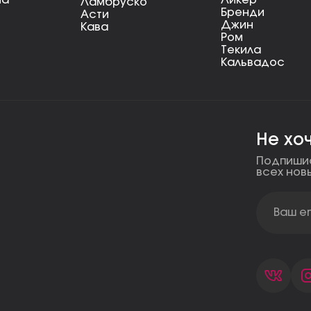
на
Ликёр
Ламбруско
Бренди
Асти
Джин
Кава
Ром
Текила
Кальвадос
Не хо
Подпишис
всех нов