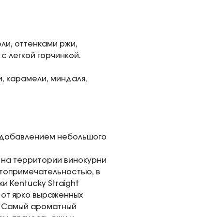
ли, оттенками ржи,
с легкой горчинкой.
, карамели, миндаля,
с добавлением небольшого
 на территории винокурни
топримечательностью, в
 Kentucky Straight
 от ярко выраженных
х. Самый ароматный