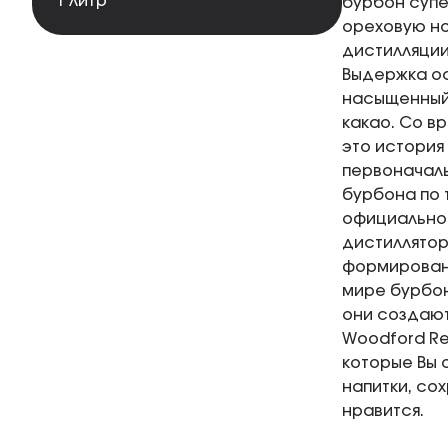
1 литр
бурбон супе
ореховую но
дистилляции
Выдержка ос
насыщенный 
какао. Со в
это история
первоначальн
бурбона по 
официально 
дистиллятор
формировани
мире бурбон
они создают
Woodford Re
которые Вы 
напитки, со
нравится.