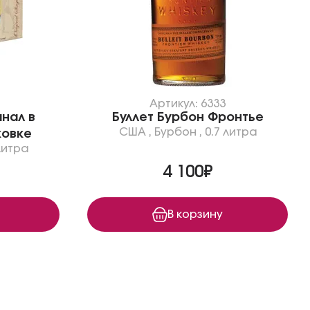
Артикул: 6333
нал в
Буллет Бурбон Фронтье
США
,
Бурбон
,
0.7 литра
ковке
литра
4 100₽
В корзину