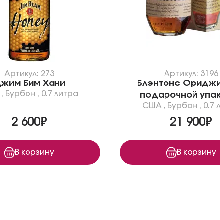
Артикул: 273
Артикул: 3196
жим Бим Хани
Блэнтонс Ориджи
,
Бурбон
,
0.7 литра
подарочной упа
США
,
Бурбон
,
0.7 
2 600₽
21 900₽
В корзину
В корзину