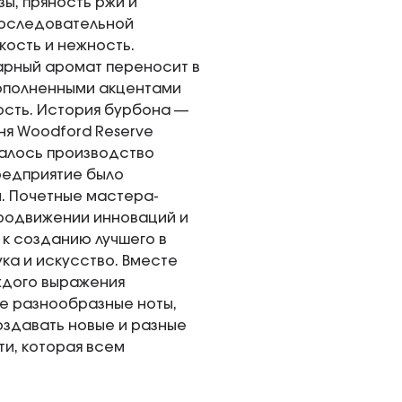
ы, пряность ржи и
последовательной
кость и нежность.
арный аромат переносит в
дополненными акцентами
ость. История бурбона —
ня Woodford Reserve
ачалось производство
предприятие было
. Почетные мастера-
продвижении инноваций и
 к созданию лучшего в
ука и искусство. Вместе
аждого выражения
е разнообразные ноты,
оздавать новые и разные
и, которая всем