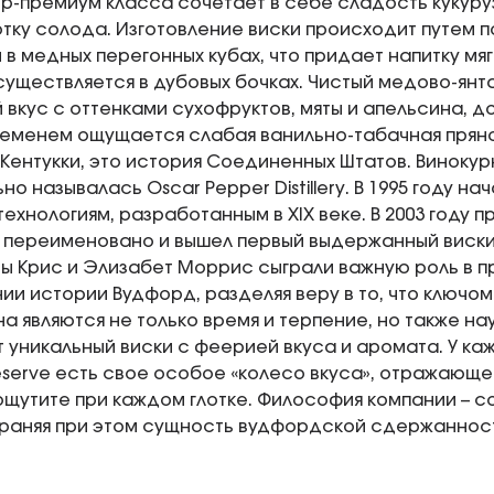
р-премиум класса сочетает в себе сладость кукуруз
тку солода. Изготовление виски происходит путем 
 в медных перегонных кубах, что придает напитку мяг
уществляется в дубовых бочках. Чистый медово-янт
вкус с оттенками сухофруктов, мяты и апельсина, 
ременем ощущается слабая ванильно-табачная прян
 Кентукки, это история Соединенных Штатов. Винокур
о называлась Oscar Pepper Distillery. В 1995 году н
технологиям, разработанным в XIX веке. В 2003 году 
переименовано и вышел первый выдержанный виски
ы Крис и Элизабет Моррис сыграли важную роль в 
и истории Вудфорд, разделяя веру в то, что ключом
а являются не только время и терпение, но также на
 уникальный виски с феерией вкуса и аромата. У к
serve есть свое особое «колесо вкуса», отражающе
ощутите при каждом глотке. Философия компании – с
храняя при этом сущность вудфордской сдержанност