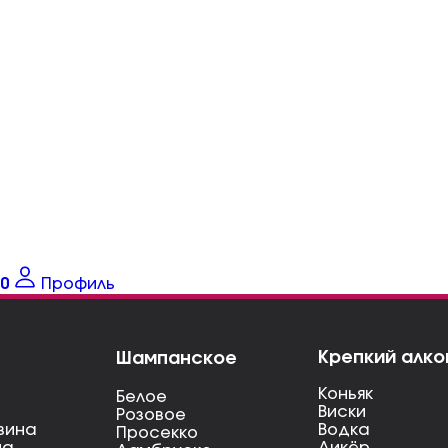
0
Профиль
Крепкий алко
Шампанское
Коньяк
Белое
Виски
Розовое
вина
Водка
Просекко