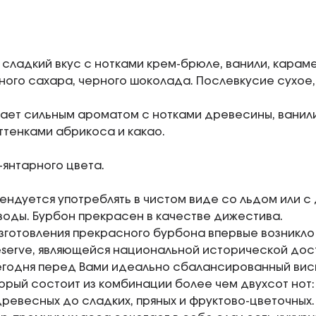
 сладкий вкус с нотками крем-брюле, ванили, караме
ного сахара, черного шоколада. Послевкусие сухое, 
ает сильным ароматом с нотками древесины, ванили
оттенками абрикоса и какао.
-янтарного цвета.
ендуется употреблять в чистом виде со льдом или 
воды. Бурбон прекрасен в качестве дижестива.
зготовления прекрасного бурбона впервые возникло
serve, являющейся национальной исторической дос
Сегодня перед Вами идеально сбалансированный виски
торый состоит из комбинации более чем двухсот нот:
древесных до сладких, пряных и фруктово-цветочны