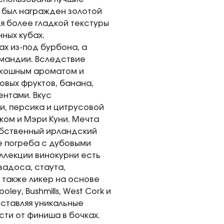
и был награжден золотой
ля более гладкой текстуры
ных кубах.
х из-под бурбона, а
рмандии. Вследствие
скошным ароматом и
овых фруктов, банана,
ентами. Вкус
, персика и цитрусовой
ком и Мэри Куни. Мечта
обственный ирландский
е погреба с дубовыми
оллекции винокурни есть
вадоса, стаута,
 также ликер на основе
ley, Bushmills, West Cork и
оставляя уникальные
сти от финиша в бочках.