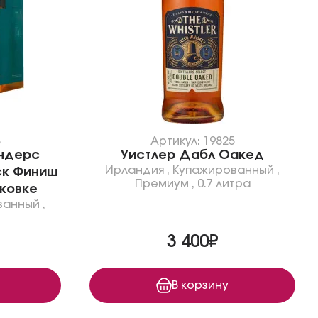
8
Артикул: 19825
ндерс
Уистлер Дабл Оакед
Ирландия
,
Купажированный
,
ск Финиш
Премиум
,
0.7 литра
ковке
ванный
,
3 400₽
В корзину