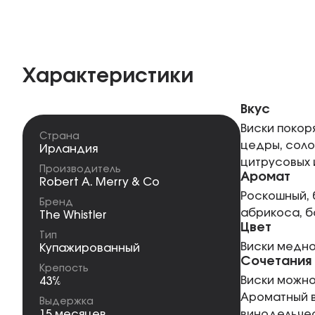
Характеристики
Вкус
Виски покор
Страна
цедры, соло
Ирландия
цитрусовых 
Производитель
Аромат
Robert A. Merry & Co
Роскошный, 
Бренд
абрикоса, б
The Whistler
Цвет
Тип
Виски медно
Купажированный
Сочетания
Крепость
Виски можно
43%
Ароматный в
Выдержка
15 месяцев
винодельческ