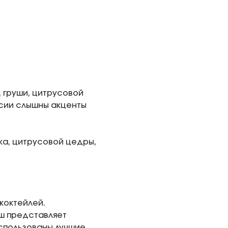
, груши, цитрусовой
усии слышны акценты
ка, цитрусовой цедры,
коктейлей.
ш представляет
 использованы лучшие