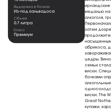
ирландские 
Выдержка в бочках
Из-под кальвадоса
медалью на 
алкоголя, т
Объем
0.7 литра
Первоначаль
затем дозре
Класс
Премиум
продолжител
насыщенным 
абрикоса, д
завораживае
цедры. Вино
семьи стала
виски. Спец
бочками опр
алкогольные
односолодов
виски. The W
Great Nothe
купажи, хар