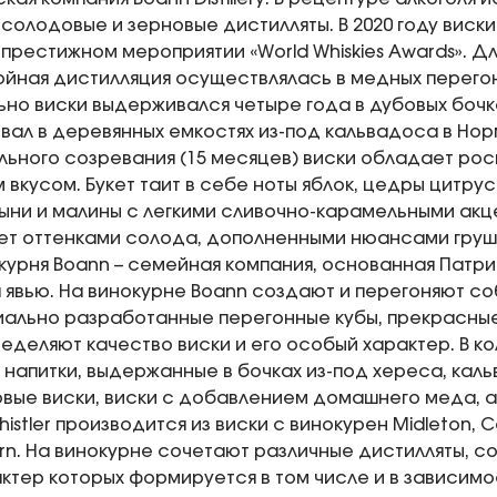
солодовые и зерновые дистилляты. В 2020 году виск
престижном мероприятии «World Whiskies Awards». Д
ройная дистилляция осуществлялась в медных перегон
но виски выдерживался четыре года в дубовых бочка
вал в деревянных емкостях из-под кальвадоса в Но
ьного созревания (15 месяцев) виски обладает ро
вкусом. Букет таит в себе ноты яблок, цедры цитрус
ыни и малины с легкими сливочно-карамельными акц
т оттенками солода, дополненными нюансами груши
курня Boann – семейная компания, основанная Патри
 явью. На винокурне Boann создают и перегоняют с
иально разработанные перегонные кубы, прекрасны
еделяют качество виски и его особый характер. В к
 напитки, выдержанные в бочках из-под хереса, каль
ые виски, виски с добавлением домашнего меда, а
histler производится из виски с винокурен Midleton, Coo
rn. На винокурне сочетают различные дистилляты, с
актер которых формируется в том числе и в зависимо