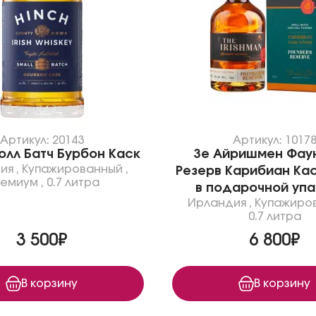
Артикул: 20143
Артикул: 1017
олл Бaтч Бурбон Каск
Зе Айришмен Фау
ия
,
Купажированный
,
Резерв Карибиан Ка
емиум
,
0.7 литра
в подарочной упа
Ирландия
,
Купажиро
0.7 литра
3 500₽
6 800₽
В корзину
В корзину