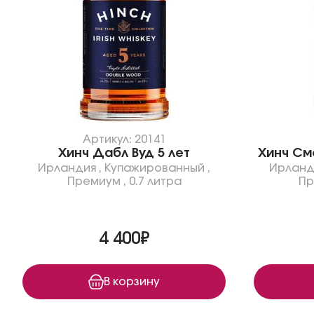
Артикул: 20141
Хинч Дабл Вуд 5 лет
Хинч См
Ирландия
,
Купажированный
,
Ирланд
Премиум
,
0.7 литра
Пр
4 400₽
В корзину