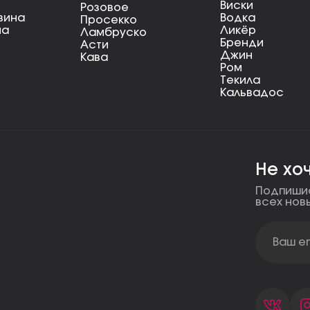
Виски
Розовое
вина
Водка
Просекко
на
Ликёр
Ламбруско
Бренди
Асти
Джин
Кава
Ром
Текила
Кальвадос
Не хо
Подпишис
всех нов