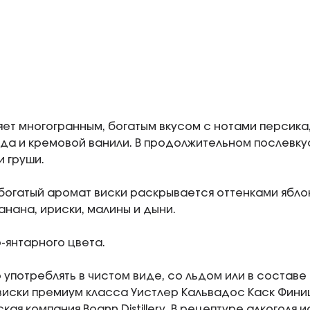
яет многогранным, богатым вкусом с нотами персика
да и кремовой ванили. В продолжительном послевк
и груши.
богатый аромат виски раскрывается оттенками ябло
анана, ириски, малины и дыни.
-янтарного цвета.
 употреблять в чистом виде, со льдом или в составе 
иски премиум класса Уистлер Кальвадос Каск Фини
ая компания Boann Distillery. В рецептуре алкоголя