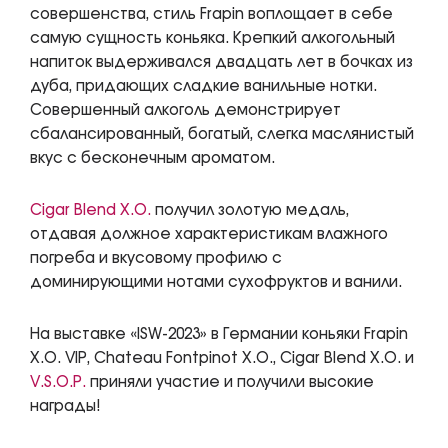
совершенства, стиль Frapin воплощает в себе
самую сущность коньяка. Крепкий алкогольный
напиток выдерживался двадцать лет в бочках из
дуба, придающих сладкие ванильные нотки.
Совершенный алкоголь демонстрирует
сбалансированный, богатый, слегка маслянистый
вкус с бесконечным ароматом.
Cigar Blend X.O.
получил золотую медаль,
отдавая должное характеристикам влажного
погреба и вкусовому профилю с
доминирующими нотами сухофруктов и ванили.
На выставке «ISW-2023» в Германии коньяки Frapin
X.O. VIP, Chateau Fontpinot X.O., Cigar Blend X.O. и
V.S.O.P.
приняли участие и получили высокие
награды!