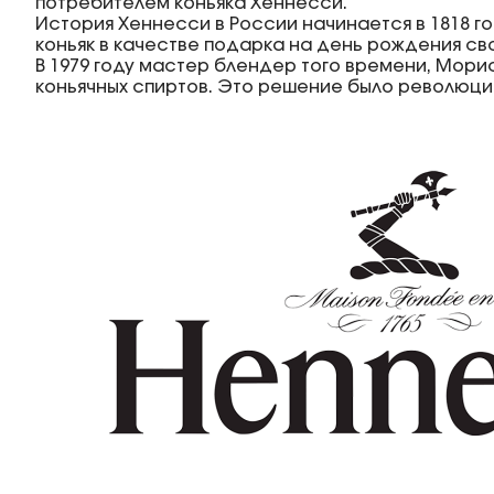
Мерло
потребителем коньяка Хеннесси.
Мескаль
1 год
Шардоне
История Хеннесси в России начинается в 1818 
Саке
2 года
Шираз
коньяк в качестве подарка на день рождения св
Полугар
3 Года
Рислинг
Самогон
В 1979 году мастер блендер того времени, Мори
4 года
Каберне Фран
Бальзам
коньячных спиртов. Это решение было революци
5 Лет
Пино Гриджио
6 лет
Саперави
7 Лет
Смотреть все
8 лет
10 Лет
11 лет
Смотреть все