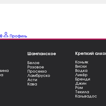
0
Профиль
Крепкий алко
Шампанское
Коньяк
Белое
Виски
Розовое
вина
Водка
Просекко
на
Ликёр
Ламбруско
Бренди
Асти
Джин
Кава
Ром
Текила
Кальвадос