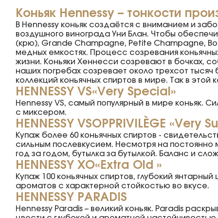
Коньяк Hennessy
– тонкости прои
В Hennessy коньяк создаётся с вниманием и заб
воздушного винограда Уни Блан. Чтобы обеспечи
(крю), Grande Champagne, Petite Champagne, Bor
медных емкостях. Процесс созревания коньячных
жизни. Коньяки Хеннесси созревают в бочках, с
наших погребах созревает около трехсот тысяч
коллекций коньячных спиртов в мире. Так в этой 
HENNESSY VS
«Very Special»
Hennessy VS, самый популярный в мире коньяк. С
с миксером.
HENNESSY VSOP
PRIVILÈGE «Very Su
Купаж более 60 коньячных спиртов - свидетельс
сильным послевкусием. Несмотря на постоянно 
год за годом, бутылка за бутылкой. Баланс и сло
HENNESSY XO
«Extra Old »
Купаж 100 коньячных спиртов, глубокий янтарный
ароматов с характерной стойкостью во вкусе.
HENNESSY PARADIS
Hennessy Paradis – великий коньяк. Paradis раск