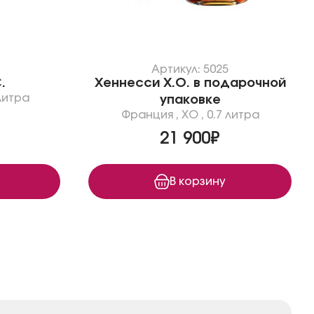
7
Артикул: 5025
.
Хеннесси Х.О. в подарочной
литра
упаковке
Франция
,
XO
,
0.7 литра
21 900₽
В корзину