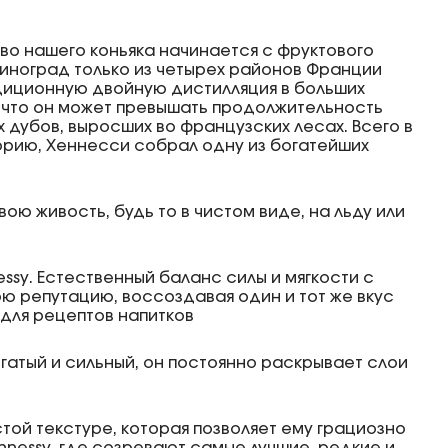
во нашего коньяка начинается с фруктового
виноград только из четырех районов Франции
радиционную двойную дистилляция в больших
у что он может превышать продолжительность
дубов, выросших во французских лесах. Всего в
орию, Хеннесси собрал одну из богатейших
ою живость, будь то в чистом виде, на льду или
sy. Естественный баланс силы и мягкости с
ю репутацию, воссоздавая один и тот же вкус
м для рецептов напитков
огатый и сильный, он постоянно раскрывает слои
истой текстуре, которая позволяет ему грациозно