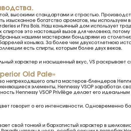
зводства.
отой, высокими стандартами и страстью. Производст
ть изысканное богатство ароматов, мы используем 
deries и Fins Bois. Наш коньячный дом использует т
 спиртов это настоящий вызов для человека, потом
обранных нашими мастерами бондарями из столетних 
 баррелей коньяка. За более чем двухсотлетнюю ист
коллекции есть спирты, которым более двух веков.
ильный характер и насыщенный вкус, VS раскрывает св
perior Old Pale»
тво непреходящего опыта мастеров-блендеров Hennes
меняющиеся элементы, Hennessy VSOP заработал сво
жность Hennessy VSOP Privilège делает его идеальны
 цвет говорит о его интенсивности. Одновременно б
рывает свой тонкий и бархатистый характер в шелков