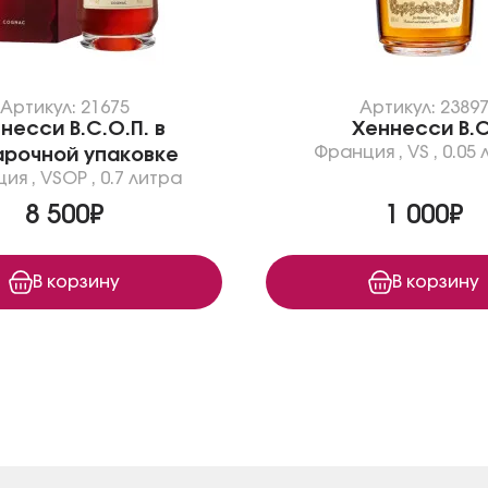
Артикул: 21675
Артикул: 2389
несси В.С.О.П. в
Хеннесси В.С
Франция
,
VS
,
0.05 
рочной упаковке
ция
,
VSOP
,
0.7 литра
8 500₽
1 000₽
В корзину
В корзину