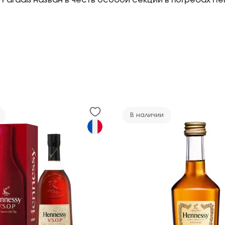
Paradis назван в честь особой секции в погребах He
В наличии