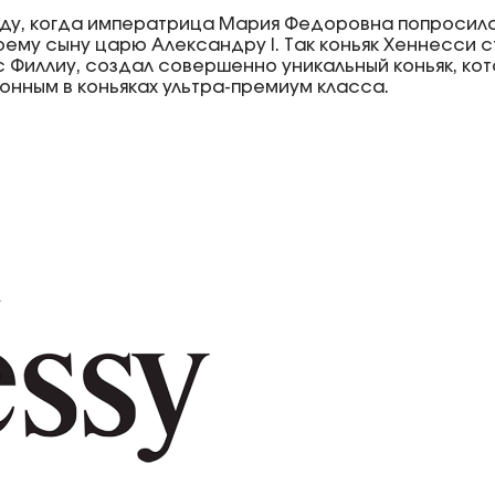
году, когда императрица Мария Федоровна попросил
оему сыну царю Александру I. Так коньяк Хеннесси 
с Филлиу, создал совершенно уникальный коньяк, кот
онным в коньяках ультра-премиум класса.