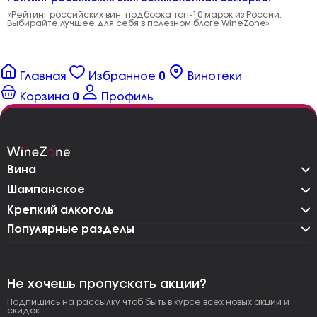
«Рейтинг российских вин, подборка топ-10 марок из России.
Выбирайте лучшее для себя в полезном блоге WineZone»
Главная
Избранное
0
Винотеки
Корзина
0
Профиль
Вина
Шампанское
Крепкий алкоголь
Популярные разделы
Не хочешь пропускать акции?
Подпишись на рассылку чтоб быть в курсе всех новых акций и
скидок