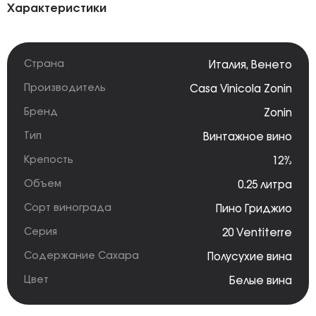
Характеристики
Страна
Италия
,
Венето
Производитель
Casa Vinicola Zonin
Бренд
Zonin
Тип
Винтажное вино
Крепость
12%
Объем
0.25 литра
Сорт винограда
Пино Гриджио
Серия
20 Ventiterre
Содержание Сахара
Полусухие вина
Цвет
Белые вина