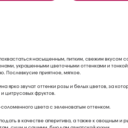
похвастаться насыщенным, питким, свежим вкусом с
нами, украшенными цветочными оттенками и тонко
ю. Послевкусие приятное, мягкое.
ина ярко звучат оттенки розы и белых цветов, за кот
 и цитрусовых фруктов.
-соломенного цвета с зеленоватым оттенком.
подать в качестве аперитива, а также к овощным и р
ам, суши и сашими, блюдам азиатской кухни.