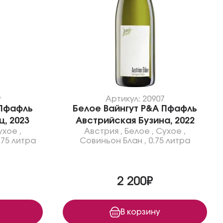
9
Артикул: 20907
 Пфафль
Белое Вайнгут P&A Пфафль
, 2023
Австрийская Бузина, 2022
ухое
,
Австрия
,
Белое
,
Сухое
,
.75 литра
Совиньон Блан
,
0.75 литра
2 200₽
В корзину