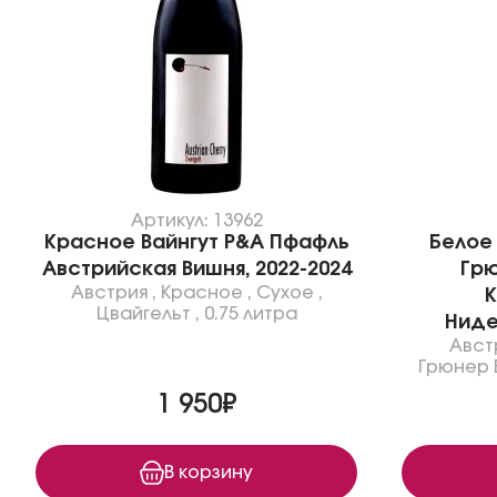
Артикул: 13962
Красное Вайнгут Р&A Пфафль
Белое
Австрийская Вишня, 2022-2024
Грю
Австрия
,
Красное
,
Сухое
,
К
Цвайгельт
,
0.75 литра
Ниде
Авст
Грюнер 
1 950₽
В корзину