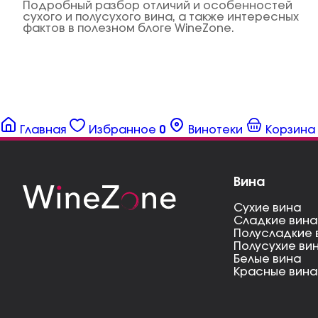
Подробный разбор отличий и особенностей
сухого и полусухого вина, а также интересных
фактов в полезном блоге WineZone.
Главная
Избранное
0
Винотеки
Корзина
Вина
Сухие вина
Сладкие вина
Полусладкие 
Полусухие ви
Белые вина
Красные вина