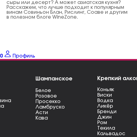
сыры или десерт? А может азиатская кухня?
Расскажем, что лучше подходит к популярным
винам Совиньон Блан, Рислинг, Соаве и другим
в полезном блоге WineZone.
0
Профиль
Крепкий алко
Шампанское
Коньяк
Белое
Виски
Розовое
вина
Водка
Просекко
на
Ликёр
Ламбруско
Бренди
Асти
Джин
Кава
Ром
Текила
Кальвадос