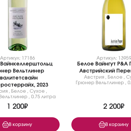
Артикул: 17186
Артикул: 1395
 Вайнкеллерштольц
Белое Вайнгут P&A
нер Вельтлинер
Австрийский Перец
Австрия
,
Белое
,
С
валитетсвайн
Грюнер Вельтлинер
,
0
ростеррайх, 2023
рия
,
Белое
,
Сухое
,
Вельтлинер
,
0.75 литра
1 200₽
2 200₽
В корзину
В корзину