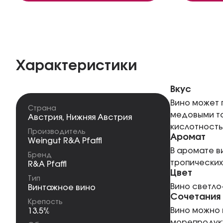
Характеристики
Вкус
Вино может 
Страна
медовыми то
Австрия
,
Нижняя Австрия
кислотность
Производитель
Аромат
Weingut R&A Pfaffl
В аромате в
Бренд
тропических
R&A Pfaffl
Цвет
Тип
Вино светло
Винтажное вино
Сочетания
Крепость
Вино можно 
13.5%
морепродукт