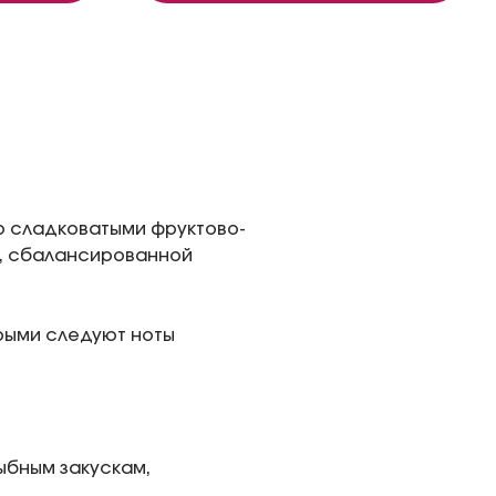
о сладковатыми фруктово-
й, сбалансированной
орыми следуют ноты
ыбным закускам,