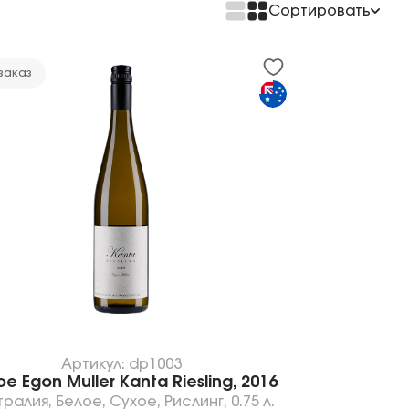
Сортировать
По возрастанию цены
По убыванию цены
заказ
Артикул: dp1003
е Egon Muller Kanta Riesling, 2016
тралия
,
Белое
,
Сухое
,
Рислинг
,
0.75 л.