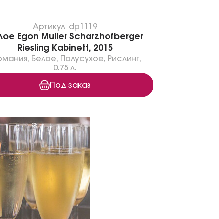
Артикул: dp1119
лое Egon Muller Scharzhofberger
Riesling Kabinett, 2015
рмания
,
Белое
,
Полусухое
,
Рислинг
,
0.75 л.
Под заказ