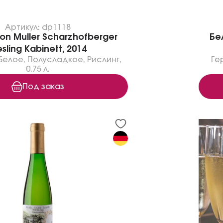
Артикул: dp1118
on Muller Scharzhofberger
Бе
esling Kabinett, 2014
Белое
,
Полусладкое
,
Рислинг
,
Ге
0.75 л.
Под заказ