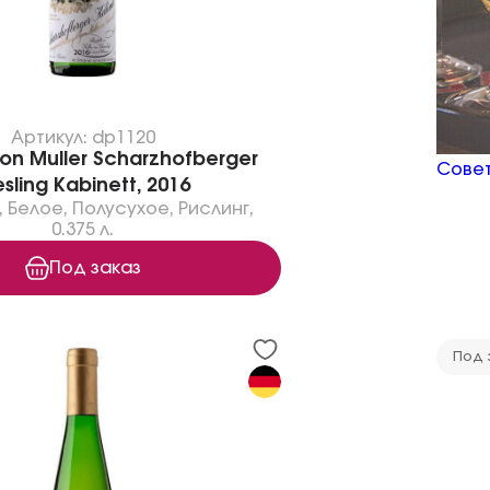
Артикул: dp1120
on Muller Scharzhofberger
Совет
esling Kabinett, 2016
,
Белое
,
Полусухое
,
Рислинг
,
0.375 л.
Под заказ
Под 