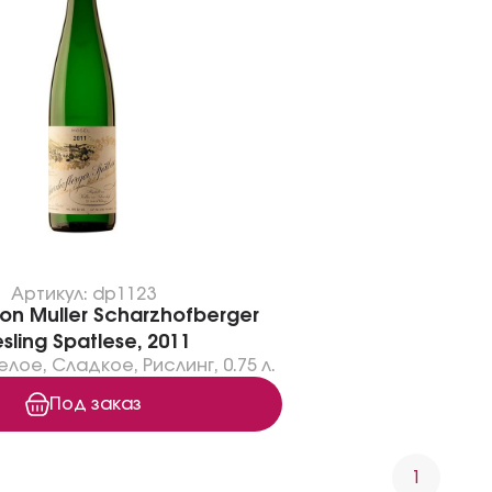
Артикул: dp1123
on Muller Scharzhofberger
esling Spatlese, 2011
елое
,
Сладкое
,
Рислинг
,
0.75 л.
Под заказ
1