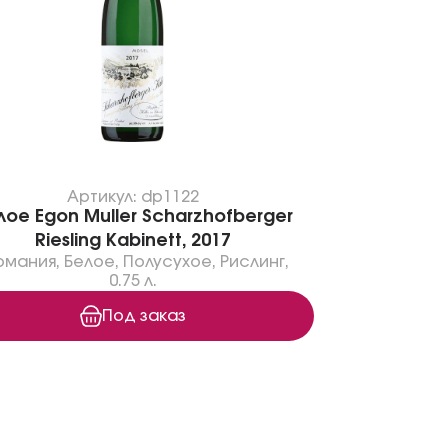
Артикул: dp1122
лое Egon Muller Scharzhofberger
Riesling Kabinett, 2017
рмания
,
Белое
,
Полусухое
,
Рислинг
,
0.75 л.
Под заказ