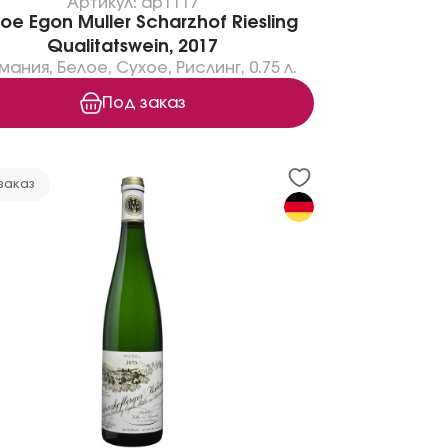
Артикул: dp1117
ое Egon Muller Scharzhof Riesling
Qualitatswein, 2017
мания
,
Белое
,
Сухое
,
Рислинг
,
0.75 л.
Под заказ
заказ