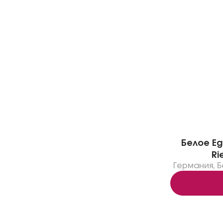
Белое Eg
Ri
Германия
,
Б