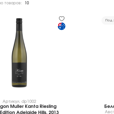
но товаров:
10
Под 
Артикул: dp1002
gon Muller Kanta Riesling
Бело
Авс
dition Adelaide Hills, 2013