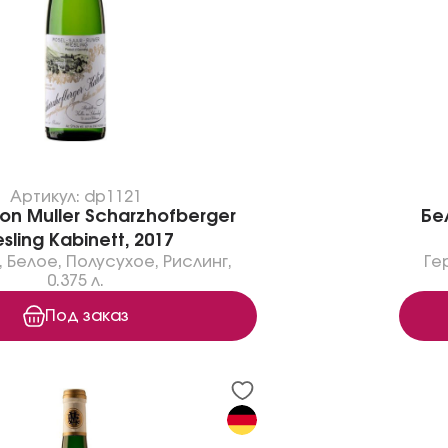
Артикул: dp1121
on Muller Scharzhofberger
Бе
esling Kabinett, 2017
,
Белое
,
Полусухое
,
Рислинг
,
Ге
0.375 л.
Под заказ