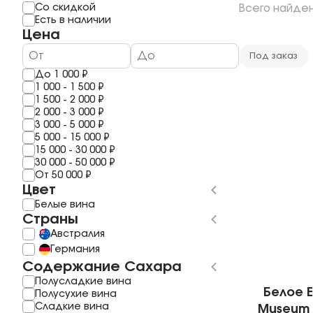
Мерло
Мескаль
Со скидкой
Всего найде
1 год
Шардоне
Саке
Есть в наличии
2 года
Шираз
Полугар
Цена
3 Года
Рислинг
Самогон
4 года
Каберне Фран
Бальзам
Под заказ
5 Лет
Пино Гриджио
До
1 000
₽
6 лет
Саперави
1 000
-
1 500
₽
7 Лет
Смотреть все
1 500
-
2 000
₽
8 лет
2 000
-
3 000
₽
10 Лет
3 000
-
5 000
₽
11 лет
5 000
-
15 000
₽
Смотреть все
15 000
-
30 000
₽
30 000
-
50 000
₽
От
50 000
₽
Цвет
Белые вина
Страны
Австралия
Германия
Содержание Сахара
Полусладкие вина
Белое E
Полусухие вина
Сладкие вина
Museum E