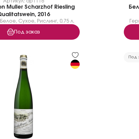
Артикул: dp1116
n Muller Scharzhof Riesling
Бел
ualitatswein, 2016
Белое
,
Сухое
,
Рислинг
,
0.75 л.
Гер
Под заказ
Под 