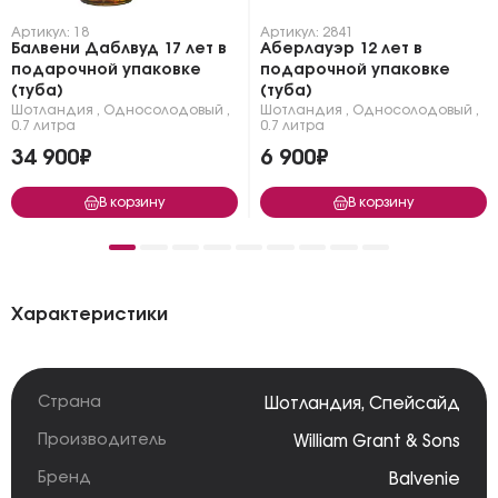
Артикул: 18
Артикул: 2841
Балвени Даблвуд 17 лет в
Аберлауэр 12 лет в
подарочной упаковке
подарочной упаковке
(туба)
(туба)
Шотландия
,
Односолодовый
,
Шотландия
,
Односолодовый
,
0.7 литра
0.7 литра
34 900₽
6 900₽
В корзину
В корзину
Характеристики
Страна
Шотландия
,
Спейсайд
Производитель
William Grant & Sons
Бренд
Balvenie