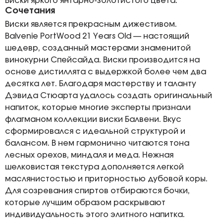
Виски яркого янтарно-золотистого цвета.
Сочетания
Виски является прекрасным дижестивом.
Balvenie PortWood 21 Years Old — настоящий
шедевр, созданный мастерами знаменитой
винокурни Спейсайда. Виски производится на
основе дистиллята с выдержкой более чем два
десятка лет. Благодаря мастерству и таланту
Дэвида Стюарта удалось создать оригинальный
напиток, которые многие эксперты признали
флагманом коллекции виски Балвени. Вкус
сформировался с идеальной структурой и
балансом. В нем гармонично читаются тона
лесных орехов, миндаля и меда. Нежная
шелковистая текстура дополняется легкой
маслянистостью и приторностью дубовой коры.
Для созревания спиртов отбираются бочки,
которые лучшим образом раскрывают
индивидуальность этого элитного напитка.