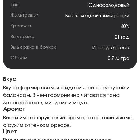
Тип
Односолодовый
Фильтрация
Без холодной фильтрации
Крепость
40%
Выдержка
21 год
Выдержка в бочках
Из-под хереса
Объем
0.7 литра
Вкус
Вкус сформировался с идеальной структурой и
балансом. В нем гармонично читаются тона
лесных орехов, миндаля и меда.
Аромат
Виски имеет фруктовый аромат с нотками изюма,
с сухим оттенком орехов.
Цвет