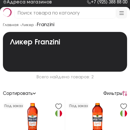
Адреса магазинов
+7 (925) 388 88 00
Franzini
Главная -
Ликер -
Ликер Franzini
Всего найдено товаров: 2
Сортировать
Фильтры
По возрастанию цены
Под заказ
Под заказ