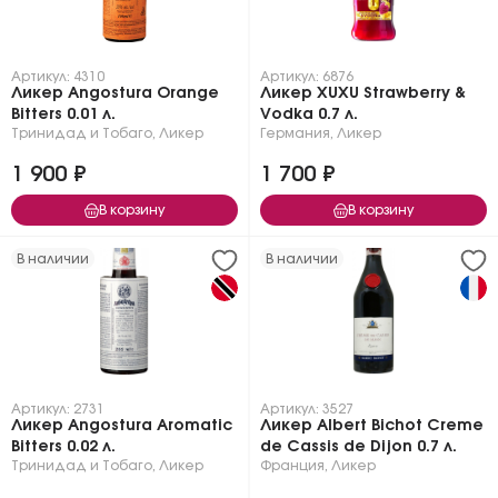
Артикул: 4310
Артикул: 6876
Ликер Angostura Orange
Ликер XUXU Strawberry &
Bitters 0.01 л.
Vodka 0.7 л.
Тринидад и Тобаго
,
Ликер
Германия
,
Ликер
1 900 ₽
1 700 ₽
В корзину
В корзину
В наличии
В наличии
Артикул: 2731
Артикул: 3527
Ликер Angostura Aromatic
Ликер Albert Bichot Crеme
Bitters 0.02 л.
de Cassis de Dijon 0.7 л.
Тринидад и Тобаго
,
Ликер
Франция
,
Ликер