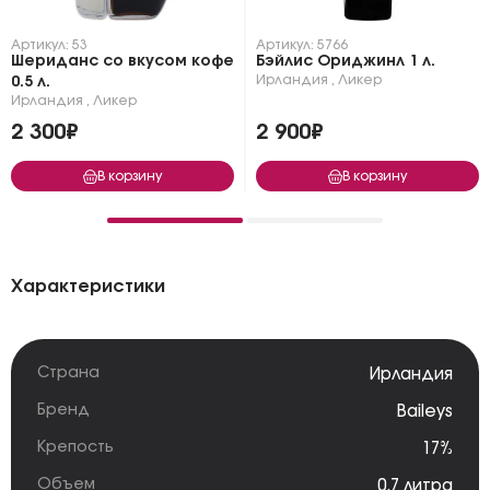
Артикул: 53
Артикул: 5766
Шериданс со вкусом кофе
Бэйлис Ориджинл 1 л.
Ирландия
,
Ликер
0.5 л.
Ирландия
,
Ликер
2 300₽
2 900₽
В корзину
В корзину
Характеристики
Страна
Ирландия
Бренд
Baileys
Крепость
17%
Объем
0.7 литра