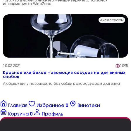
того, что диаметр нижнего меньше верхнего. Полезная
информация от WineZone.
Аксессуары
10.02.2021
1095
Красное или белое – эволюция сосудов не для винных
снобов
Любовь к вину невозможна без любви к аксессуарам для вина
Главная
Избранное
0
Винотеки
Корзина
0
Профиль