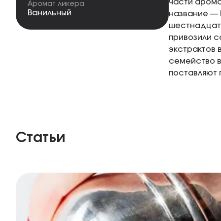
части арома
Аромат ликера
Ванильный
название — 
шестнадцато
привозили с
экстрактов 
семейство 
поставляют 
Статьи