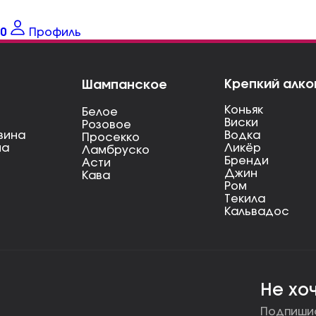
0
Профиль
Крепкий алко
Шампанское
Коньяк
Белое
Виски
Розовое
вина
Водка
Просекко
на
Ликёр
Ламбруско
Бренди
Асти
Джин
Кава
Ром
Текила
Кальвадос
Не хо
Подпишис