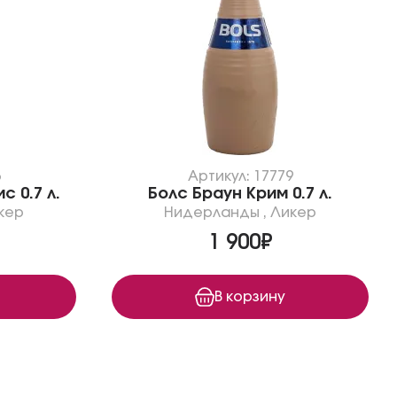
3
Артикул: 17779
 0.7 л.
Болс Браун Крим 0.7 л.
кер
Нидерланды
,
Ликер
1 900₽
В корзину