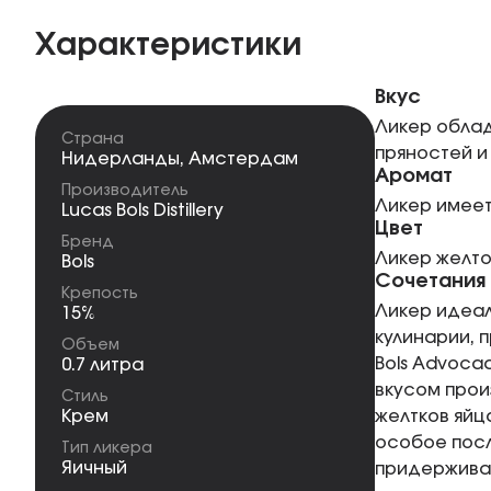
Характеристики
Вкус
Ликер облад
Страна
пряностей и
Нидерланды
,
Амстердам
Аромат
Производитель
Ликер имеет
Lucas Bols Distillery
Цвет
Бренд
Ликер желто
Bols
Сочетания
Крепость
Ликер идеал
15%
кулинарии, 
Объем
Bols Advoca
0.7 литра
вкусом прои
Стиль
Крем
желтков яйц
особое посл
Тип ликера
Яичный
придержива