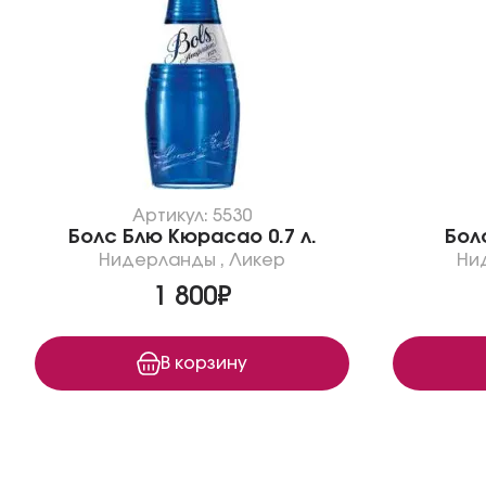
Артикул: 5530
Болс Блю Кюрасао 0.7 л.
Болс
Нидерланды
,
Ликер
Ни
1 800₽
В корзину