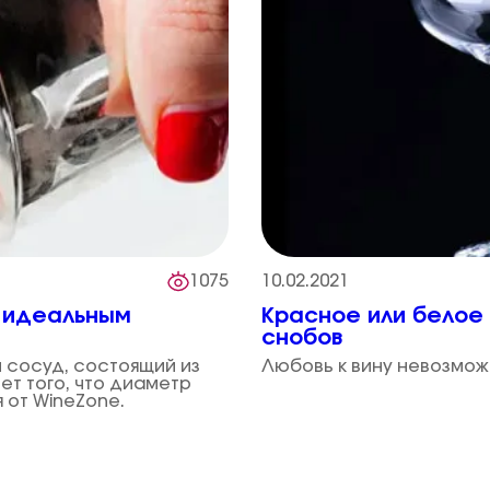
1075
10.02.2021
т идеальным
Красное или белое 
снобов
й сосуд, состоящий из
Любовь к вину невозмож
ет того, что диаметр
 от WineZone.