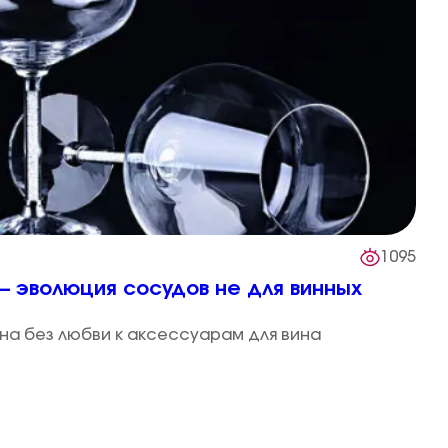
1095
– эволюция сосудов не для винных
на без любви к аксессуарам для вина