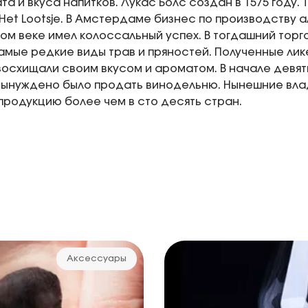
та и вкуса напитков. Лукас Болс создан в 1575 году.
Het Lootsje. В Амстердаме бизнес по производству а
м веке имел колоссальный успех. В тогдашний торг
амые редкие виды трав и пряностей. Полученные лик
восхищали своим вкусом и ароматом. В начале девя
вынуждено было продать винодельню. Нынешние вла
продукцию более чем в сто десять стран.
Аксессуары