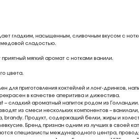
ает гладким, насыщенным, сливочным вкусом с нотка
 медовой сладостью.
 приятный мягкий аромат с нотками ванили.
го цвета.
ен для приготовления коктейлей и лонг-дринков, нап
прекрасен в качестве аперитива и дижестива.
at – сладкий ароматный напиток родом из Голландии
зводят из смеси нескольких компонентов – ванилали,
а, brandy. Продукт, содержащий белки, жиры и холес
евкусие. Бренд признан одним из лучших в своей кат
ются специалисты международного центра, провод